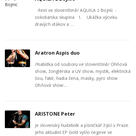
/text ve slovenštině/ AQUILA z Bojníc -
sokoliarska skupina 1. Ukážka výcviku
dravých vtákov a …
Aratron Aspis duo
/Nabídka od souboru ve slovenštině/ Ohňová
show, žonglérska a UV show, mystik, elektrická
šou, fakír, hadia žena, masky, pyro show
Ohňová show:…
ARISTONE Peter
Je slovenský hudebník a písničkář žijící v Praze.
Jeho aktuální EP Gold vyšlo nejprve ve