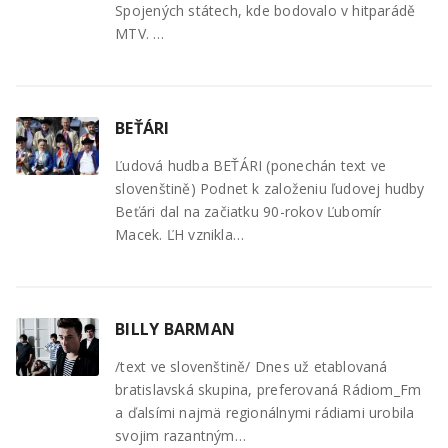
Spojených státech, kde bodovalo v hitparádě
MTV. …
BEŤÁRI
Ľudová hudba BEŤÁRI (ponechán text ve
slovenštině) Podnet k založeniu ľudovej hudby
Beťári dal na začiatku 90-rokov Ľubomír
Macek. ĽH vznikla…
BILLY BARMAN
/text ve slovenštině/ Dnes už etablovaná
bratislavská skupina, preferovaná Rádiom_Fm
a ďalsími najmä regionálnymi rádiami urobila
svojim razantným…