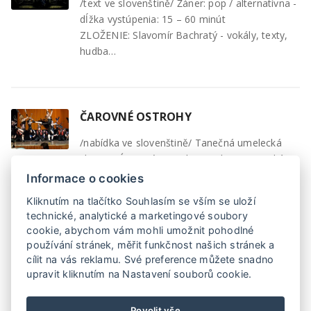
/text ve slovenštině/ Žáner: pop / alternatívna -
dĺžka vystúpenia: 15 – 60 minút
ZLOŽENIE: Slavomír Bachratý - vokály, texty,
hudba…
ČAROVNÉ OSTROHY
/nabídka ve slovenštině/ Tanečná umelecká
skupina Ćarovné Ostrohy, predstavuje unikátne
teleso, ktoré sa svojou úžasnou dynamikou
Informace o cookies
inštrumentálneho…
Kliknutím na tlačítko Souhlasím se vším se uloží
technické, analytické a marketingové soubory
cookie, abychom vám mohli umožnit pohodlné
používání stránek, měřit funkčnost našich stránek a
1
2
3
4
5
cílit na vás reklamu. Své preference můžete snadno
upravit kliknutím na Nastavení souborů cookie.
Povolit vše