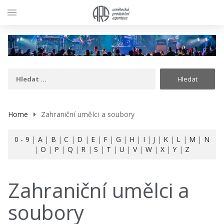
menu
Home
Zahraniční umělci a soubory
0 - 9
|
A
|
B
|
C
|
D
|
E
|
F
|
G
|
H
|
I
|
J
|
K
|
L
|
M
|
N
|
O
|
P
|
Q
|
R
|
S
|
T
|
U
|
V
|
W
|
X
|
Y
|
Z
Zahraniční umělci a
soubory