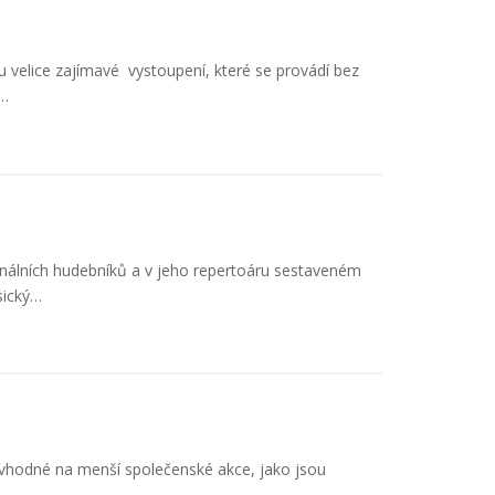
u velice zajímavé vystoupení, které se provádí bez
,…
onálních hudebníků a v jeho repertoáru sestaveném
sický…
, vhodné na menší společenské akce, jako jsou