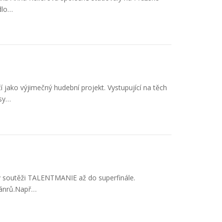
dlo…
 jako výjimečný hudební projekt. Vystupující na těch
psy…
v soutěži TALENTMANIE až do superfinále.
 žánrů.Např…