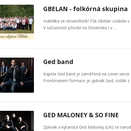
GBELAN - folkórná skupina
/nabídka ve slovenštině/ FSk Gbelan oslávila v
V súčasnosti pôsobí na Slovensku i v …
Ged band
Kapela Ged band je zaměřená na cover verze s
Frontmanem formace je zpěvák Ged, rodák 
GED MALONEY & SO FINE
Zpěvák a kytarista Ged Maloney (UK) se narodi