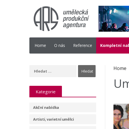
Home
O nás
Reference
Kompletní na
Home
Um
Kategorie
Akční nabídka
Artisti, varietní umělci