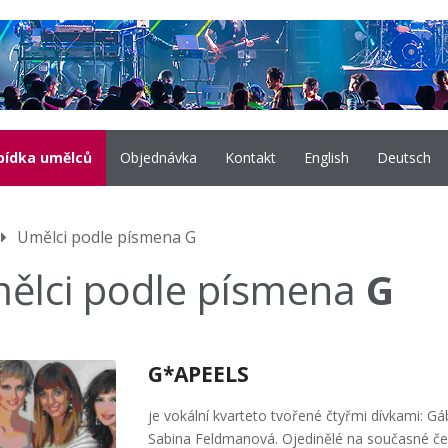
bídka umělců
Objednávka
Kontakt
English
Deutsch
Umělci podle písmena G
ělci podle písmena
G
G*APEELS
je vokální kvarteto tvořené čtyřmi dívkami: G
Sabina Feldmanová. Ojedinělé na současné č