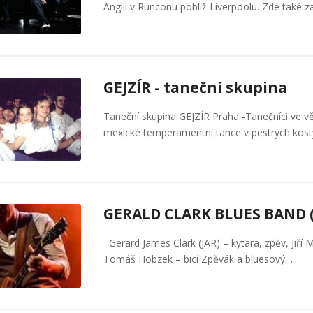
Anglii v Runconu poblíž Liverpoolu. Zde také z
GEJZÍR - taneční skupina
Taneční skupina GEJZÍR Praha -Tanečníci ve v
mexické temperamentní tance v pestrých kos
GERALD CLARK BLUES BAND (
Gerard James Clark (JAR) – kytara, zpěv, Jiří 
Tomáš Hobzek – bicí Zpěvák a bluesový…