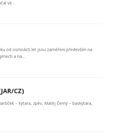
ačal ve…
ěku od osmnácti let jsou zaměřeni především na
týmech a na…
JAR/CZ)
Maršíček – kytara, zpěv, Matěj Černý – baskytara,