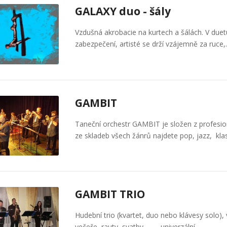
GALAXY duo - šály
Vzdušná akrobacie na kurtech a šálách. V duet
zabezpečení, artisté se drží vzájemně za ruce
GAMBIT
Taneční orchestr GAMBIT je složen z profesi
ze skladeb všech žánrů najdete pop, jazz, kla
GAMBIT TRIO
Hudební trio (kvartet, duo nebo klávesy solo)
večeře, rauty, svatby ... - univerzální…