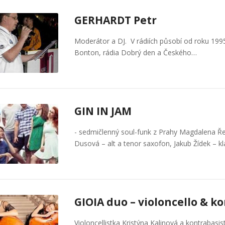
GERHARDT Petr
Moderátor a DJ. V rádiích působí od roku 1995
Bonton, rádia Dobrý den a Českého…
GIN IN JAM
- sedmičlenný soul-funk z Prahy Magdalena Ře
Dusová – alt a tenor saxofon, Jakub Žídek – k
GIOIA duo – violoncello & k
Violoncellistka Kristýna Kalinová a kontrabas