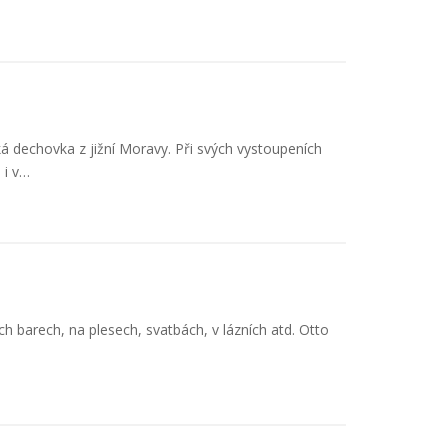
á dechovka z jižní Moravy. Při svých vystoupeních
 i v…
ých barech, na plesech, svatbách, v lázních atd. Otto