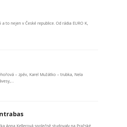
 a to nejen v České republice. Od rádia EURO K,
hořová – zpěv, Karel Mužátko – trubka, Nela
lávesy,…
ontrabas
istka Anna Kellerová společně studovaly na Pražské