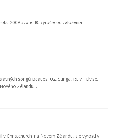
 roku 2009 svoje 40. výročie od založenia.
lavných songů Beatles, U2, Stinga, REM i Elvise.
z Nového Zélandu…
l v Christchurchi na Novém Zélandu, ale vyrostl v