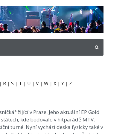
|
R
|
S
|
T
|
U
|
V
|
W
|
X
|
Y
|
Z
ničkář žijící v Praze. Jeho aktuální EP Gold
h státech, kde bodovalo v hitparádě MTV.
íční turné. Nyní vychází deska fyzicky také v