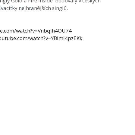
ngly Gold a Fire inside bodovaly v českých
dvacítky nejhranějších singlů.
be.com/watch?v=VnbqIh4OU74
youtube.com/watch?v=YBiml4pzEKk