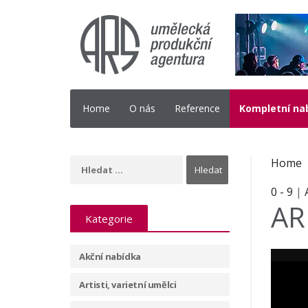
Home
O nás
Reference
Kompletní na
Home
0 - 9
|
AR
Kategorie
Akční nabídka
Artisti, varietní umělci