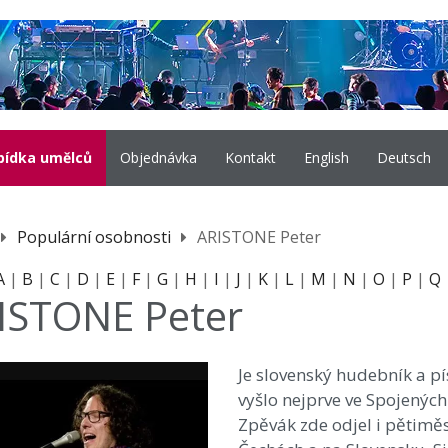
bídka umělců
Objednávka
Kontakt
English
Deutsch
Populární osobnosti
ARISTONE Peter
A
|
B
|
C
|
D
|
E
|
F
|
G
|
H
|
I
|
J
|
K
|
L
|
M
|
N
|
O
|
P
|
Q
ISTONE Peter
Je slovenský hudebník a pís
vyšlo nejprve ve Spojenýc
Zpěvák zde odjel i pětiměs