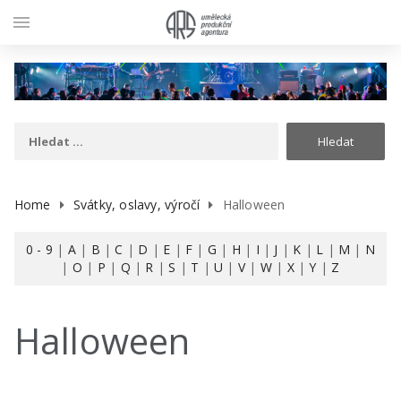
menu
Home
Svátky, oslavy, výročí
Halloween
0 - 9
|
A
|
B
|
C
|
D
|
E
|
F
|
G
|
H
|
I
|
J
|
K
|
L
|
M
|
N
|
O
|
P
|
Q
|
R
|
S
|
T
|
U
|
V
|
W
|
X
|
Y
|
Z
Halloween