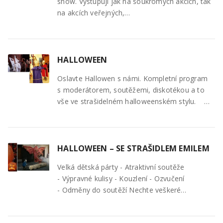
show. Vystupují jak na soukromých akcích, tak
na akcích veřejných,…
HALLOWEEN
Oslavte Hallowen s námi. Kompletní program
s moderátorem, soutěžemi, diskotékou a to
vše ve strašidelném halloweenském stylu. …
HALLOWEEN – SE STRAŠIDLEM EMILEM
Velká dětská párty - Atraktivní soutěže
- Výpravné kulisy - Kouzlení - Ozvučení
- Odměny do soutěží Nechte veškeré…