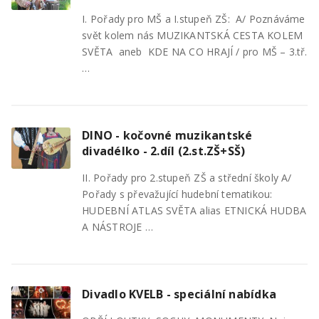
I. Pořady pro MŠ a I.stupeň ZŠ: A/ Poznáváme
svět kolem nás MUZIKANTSKÁ CESTA KOLEM
SVĚTA aneb KDE NA CO HRAJÍ / pro MŠ – 3.tř.
…
DINO - kočovné muzikantské
divadélko - 2.díl (2.st.ZŠ+SŠ)
II. Pořady pro 2.stupeň ZŠ a střední školy A/
Pořady s převažující hudební tematikou:
HUDEBNÍ ATLAS SVĚTA alias ETNICKÁ HUDBA
A NÁSTROJE …
Divadlo KVELB - speciální nabídka