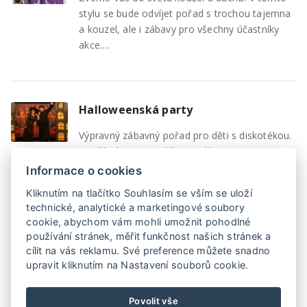
stylu se bude odvíjet pořad s trochou tajemna
a kouzel, ale i zábavy pro všechny účastníky
akce.…
Halloweenská party
Výpravný zábavný pořad pro děti s diskotékou.
Součástí jsou soutěže pro děti s
Halloweenskou tematikou - přenášení
Informace o cookies
pavouků, hledání v kouzelném…
Kliknutím na tlačítko Souhlasím se vším se uloží
technické, analytické a marketingové soubory
cookie, abychom vám mohli umožnit pohodlné
používání stránek, měřit funkčnost našich stránek a
1
2
cílit na vás reklamu. Své preference můžete snadno
upravit kliknutím na Nastavení souborů cookie.
Povolit vše