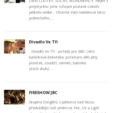
OBŘÍ LOUTKY, SOCHY, MONUMENTY: Nejen z
polystyrenu jsme schopni postavit cokoliv
jakkoliv veliké… Chceme Vám nabídnout něco
jedinečného,…
Divadlo Ve Tři
Divadlo Ve Tři - pořady pro děti: Letní
balónková diskotéka: pořad pro děti plný
písniček, soutěží, odměn, balónků
všech druhů …
FIRESHOW JBC
Skupina žonglérů z Jablonce nad Nisou
předvádějící své umění ve Fire, UV a Light