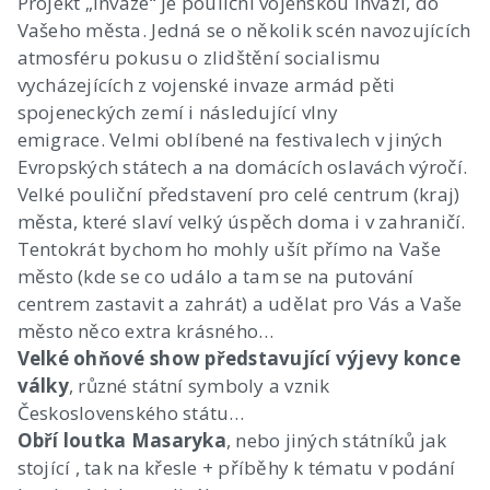
Projekt „Invaze“ je pouliční vojenskou invazí, do
Vašeho města. Jedná se o několik scén navozujících
atmosféru pokusu o zlidštění socialismu
vycházejících z vojenské invaze armád pěti
spojeneckých zemí i následující vlny
emigrace. Velmi oblíbené na festivalech v jiných
Evropských státech a na domácích oslavách výročí.
Velké pouliční představení pro celé centrum (kraj)
města, které slaví velký úspěch doma i v zahraničí.
Tentokrát bychom ho mohly ušít přímo na Vaše
město (kde se co událo a tam se na putování
centrem zastavit a zahrát) a udělat pro Vás a Vaše
město něco extra krásného…
Velké ohňové show představující výjevy konce
války
, různé státní symboly a vznik
Československého státu…
Obří loutka Masaryka
, nebo jiných státníků jak
stojící , tak na křesle + příběhy k tématu v podání