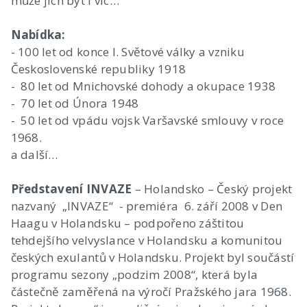
může jich být i víc…
Nabídka:
- 100 let od konce I. Světové války a vzniku
Československé republiky 1918
- 80 let od Mnichovské dohody a okupace 1938
- 70 let od Února 1948
- 50 let od vpádu vojsk Varšavské smlouvy v roce
1968.
a další…
Představení INVAZE
– Holandsko – Český projekt
nazvaný „INVAZE“ - premiéra 6. září 2008 v Den
Haagu v Holandsku – podpořeno záštitou
tehdejšího velvyslance v Holandsku a komunitou
českých exulantů v Holandsku. Projekt byl součástí
programu sezony „podzim 2008“, která byla
částečně zaměřená na výročí Pražského jara 1968.