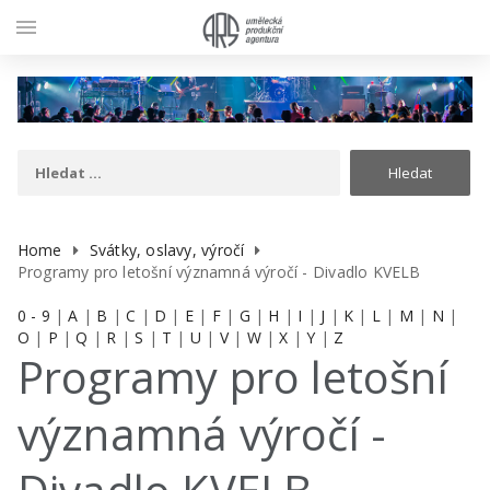
menu
Home
Svátky, oslavy, výročí
Programy pro letošní významná výročí - Divadlo KVELB
0 - 9
|
A
|
B
|
C
|
D
|
E
|
F
|
G
|
H
|
I
|
J
|
K
|
L
|
M
|
N
|
O
|
P
|
Q
|
R
|
S
|
T
|
U
|
V
|
W
|
X
|
Y
|
Z
Programy pro letošní
významná výročí -