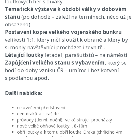
loutkových her s diváky…
Tematická výstava k období války v dobovém
stanu
(po dohodě – záleží na termínech, něco už je
obsazeno)
Postavení kopie velkého vojenského bunkru
velikosti 1:1, který měl sloužit k obraně a který by
si mohly návštěvníci procházet i zevnitř…
Létající loutky
letadel, parašutistů – na náměstí
Zapůjčení velkého stanu s vybavením
, který se
hodí do doby vzniku ČR – umíme i bez kotvení
s podlahou apod.
Další nabídka:
celovečerní představení
den draků a strašidel
průvody (denní, noční), velké stroje, procházky
nové velké ohňové loutky… 8-10m
obří loutky a k tomu obří loutka Draka (chrlícího 4m