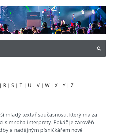
|
R
|
S
|
T
|
U
|
V
|
W
|
X
|
Y
|
Z
ší mladý textař současnosti, který má za
 s mnoha interprety. Pokáč je zárověň
dby a nadějným písničkářem nové