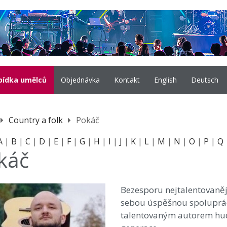
bídka umělců
Objednávka
Kontakt
English
Deutsch
Country a folk
Pokáč
A
|
B
|
C
|
D
|
E
|
F
|
G
|
H
|
I
|
J
|
K
|
L
|
M
|
N
|
O
|
P
|
Q
káč
Bezesporu nejtalentovaněj
sebou úspěšnou spolupráci
talentovaným autorem hu