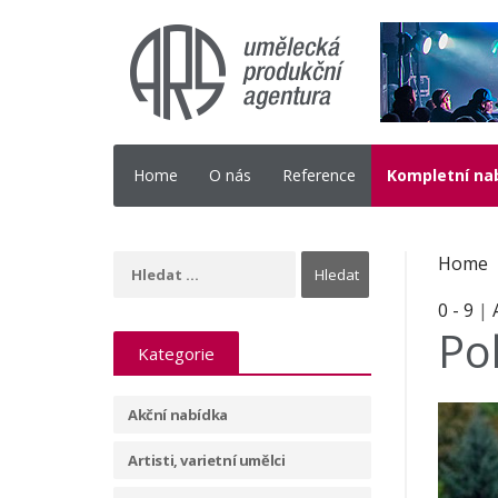
Home
O nás
Reference
Kompletní na
Home
0 - 9
|
Po
Kategorie
Akční nabídka
Artisti, varietní umělci