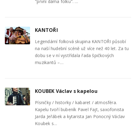
"první dáma folku". …
KANTOŘI
Legendární folková skupina KANTOŘI působí
na naší hudební scéně už více než 40 let. Za tu
dobu se v ní vystřídala řada špičkových
muzikantů –…
KOUBEK Václav s kapelou
Písničky / historky / kabaret / atmosféra.
Kapelu tvoří bubeník Pavel Fajt, saxofonista
Jarda Jeřábek a kytarista Jan Ponocný Václav
Koubek s…