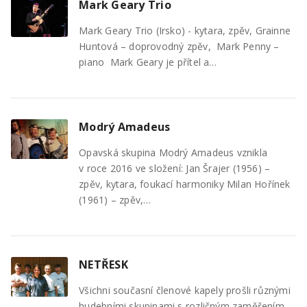
Mark Geary Trio
Mark Geary Trio (Irsko) - kytara, zpěv, Grainne
Huntová – doprovodný zpěv, Mark Penny –
piano Mark Geary je přítel a…
Modrý Amadeus
Opavská skupina Modrý Amadeus vznikla
v roce 2016 ve složení: Jan Šrajer (1956) –
zpěv, kytara, foukací harmoniky Milan Hořínek
(1961) – zpěv,…
NETŘESK
Všichni současní členové kapely prošli různými
hudebními skupinami s rozličným zaměřením,