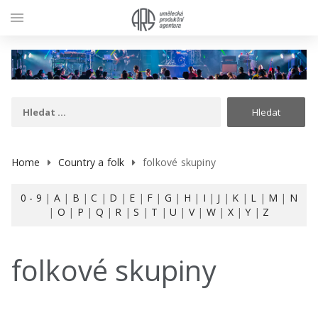
menu
Home
Country a folk
folkové skupiny
0 - 9
|
A
|
B
|
C
|
D
|
E
|
F
|
G
|
H
|
I
|
J
|
K
|
L
|
M
|
N
|
O
|
P
|
Q
|
R
|
S
|
T
|
U
|
V
|
W
|
X
|
Y
|
Z
folkové skupiny