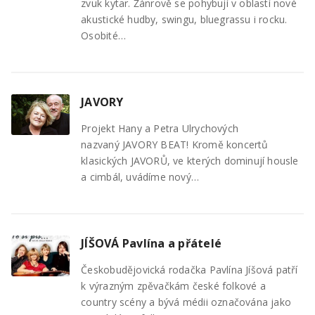
zvuk kytar. Žánrově se pohybují v oblastí nové
akustické hudby, swingu, bluegrassu i rocku.
Osobité…
JAVORY
Projekt Hany a Petra Ulrychových
nazvaný JAVORY BEAT! Kromě koncertů
klasických JAVORŮ, ve kterých dominují housle
a cimbál, uvádíme nový…
JÍŠOVÁ Pavlína a přátelé
Českobudějovická rodačka Pavlína Jíšová patří
k výrazným zpěvačkám české folkové a
country scény a bývá médii označována jako