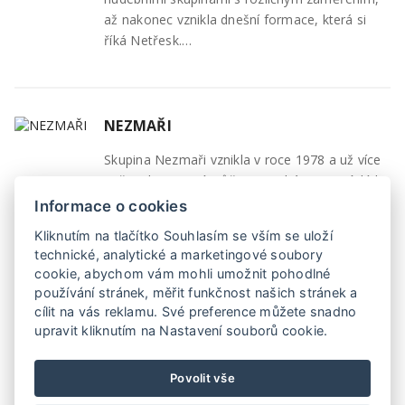
až nakonec vznikla dnešní formace, která si
říká Netřesk.…
NEZMAŘI
Skupina Nezmaři vznikla v roce 1978 a už více
než 30 let se s ní můžeme setkávat na pódiích
České i Slovenské republiky. V současné době
Informace o cookies
nabízí…
Kliknutím na tlačítko Souhlasím se vším se uloží
technické, analytické a marketingové soubory
cookie, abychom vám mohli umožnit pohodlné
používání stránek, měřit funkčnost našich stránek a
1
2
cílit na vás reklamu. Své preference můžete snadno
upravit kliknutím na Nastavení souborů cookie.
Povolit vše