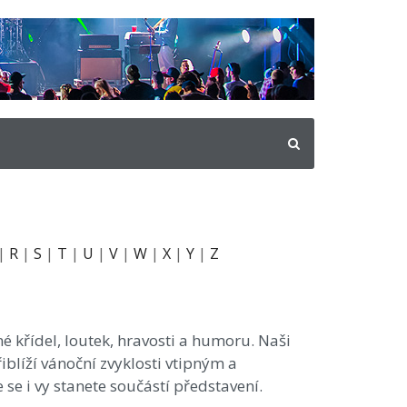
|
R
|
S
|
T
|
U
|
V
|
W
|
X
|
Y
|
Z
 křídel, loutek, hravosti a humoru. Naši
blíží vánoční zvyklosti vtipným a
e i vy stanete součástí představení.