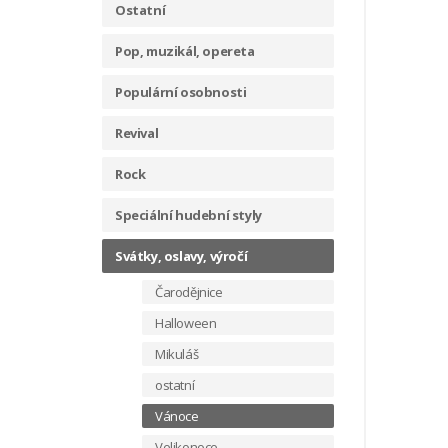
Ostatní
Pop, muzikál, opereta
Populární osobnosti
Revival
Rock
Speciální hudební styly
Svátky, oslavy, výročí
Čarodějnice
Halloween
Mikuláš
ostatní
Vánoce
Velikonoce