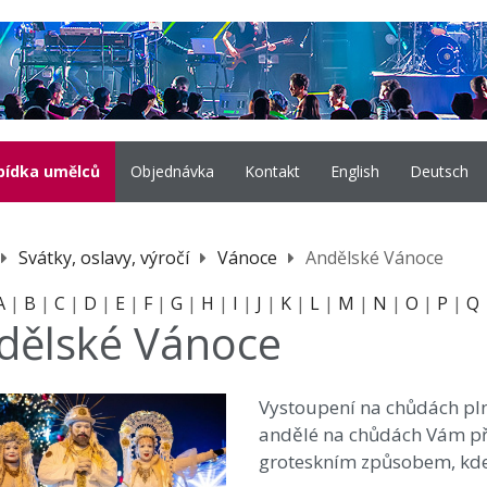
bídka umělců
Objednávka
Kontakt
English
Deutsch
Svátky, oslavy, výročí
Vánoce
Andělské Vánoce
A
|
B
|
C
|
D
|
E
|
F
|
G
|
H
|
I
|
J
|
K
|
L
|
M
|
N
|
O
|
P
|
Q
dělské Vánoce
Vystoupení na chůdách plné
andělé na chůdách Vám při
groteskním způsobem, kde s