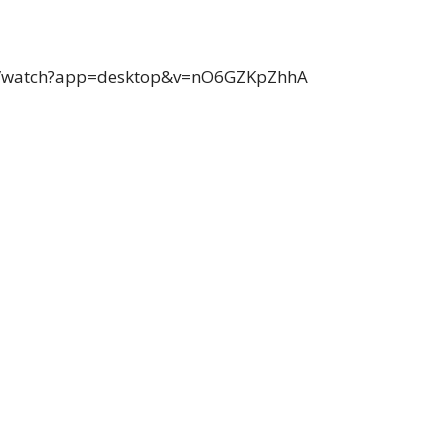
m/watch?app=desktop&v=nO6GZKpZhhA