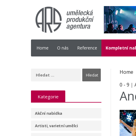
Home
O nás
Reference
Kompletní na
Home
0 - 9
|
An
Kategorie
Akční nabídka
Artisti, varietní umělci