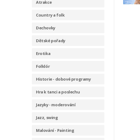
Atrakce
Country a folk
Dechovky
Dětské pořady
Erotika
Folklór
Historie - dobové programy
Hra k tanci a poslechu
Jazyky - moderování
Jazz, swing
Malování - Painting