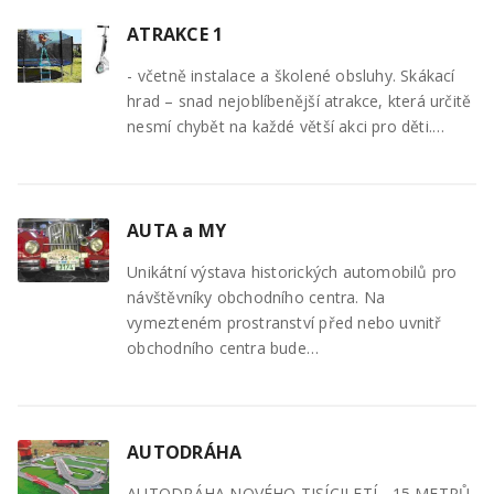
ATRAKCE 1
- včetně instalace a školené obsluhy. Skákací
hrad – snad nejoblíbenější atrakce, která určitě
nesmí chybět na každé větší akci pro děti.…
AUTA a MY
Unikátní výstava historických automobilů pro
návštěvníky obchodního centra. Na
vymezteném prostranství před nebo uvnitř
obchodního centra bude…
AUTODRÁHA
AUTODRÁHA NOVÉHO TISÍCILETÍ - 15 METRŮ