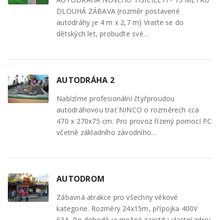
DLOUHÁ ZÁBAVA (rozměr postavené
autodráhy je 4 m x 2,7 m) Vraťte se do
dětských let, probuďte své…
AUTODRÁHA 2
Nabízíme profesionální čtyřproudou
autodráhovou trať NINCO o rozměrech cca
470 x 270x75 cm. Pro provoz řízený pomocí PC
včetně základního závodního…
AUTODROM
Zábavná atrakce pro všechny věkové
kategorie. Rozměry 24x15m, přípojka 400V
63A. Po dohodě je možné zajistit i vlastní zdroj