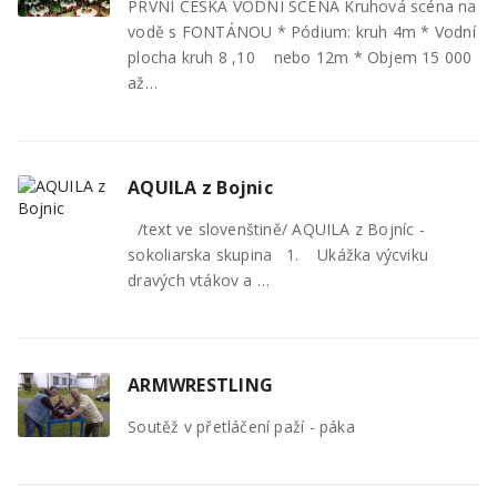
PRVNÍ ČESKÁ VODNÍ SCÉNA Kruhová scéna na
vodě s FONTÁNOU * Pódium: kruh 4m * Vodní
plocha kruh 8 ,10 nebo 12m * Objem 15 000
až…
AQUILA z Bojnic
/text ve slovenštině/ AQUILA z Bojníc -
sokoliarska skupina 1. Ukážka výcviku
dravých vtákov a …
ARMWRESTLING
Soutěž v přetláčení paží - páka