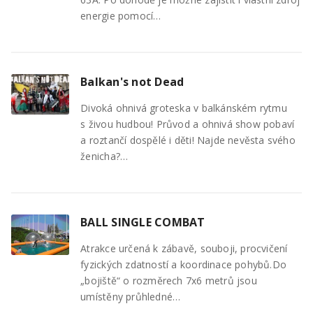
energie pomocí…
Balkan's not Dead
Divoká ohnivá groteska v balkánském rytmu
s živou hudbou! Průvod a ohnivá show pobaví
a roztančí dospělé i děti! Najde nevěsta svého
ženicha?…
BALL SINGLE COMBAT
Atrakce určená k zábavě, souboji, procvičení
fyzických zdatností a koordinace pohybů.Do
„bojiště“ o rozměrech 7x6 metrů jsou
umístěny průhledné…