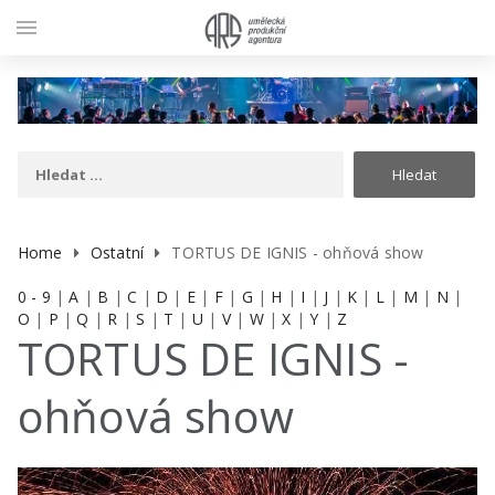
menu
Home
Ostatní
TORTUS DE IGNIS - ohňová show
0 - 9
|
A
|
B
|
C
|
D
|
E
|
F
|
G
|
H
|
I
|
J
|
K
|
L
|
M
|
N
|
O
|
P
|
Q
|
R
|
S
|
T
|
U
|
V
|
W
|
X
|
Y
|
Z
TORTUS DE IGNIS -
ohňová show