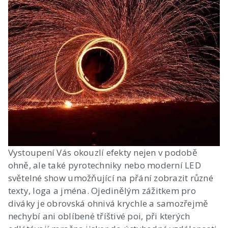
Vystoupení Vás okouzlí efekty nejen v podobě
ohně, ale také pyrotechniky nebo moderní LED
světelné show umožňující na přání zobrazit různé
texty, loga a jména. Ojedinělým zážitkem pro
diváky je obrovská ohnivá krychle a samozřejmě
nechybí ani oblíbené tříštivé poi, při kterých