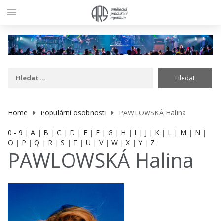
menu
Home
Populární osobnosti
PAWLOWSKÁ Halina
0 - 9
|
A
|
B
|
C
|
D
|
E
|
F
|
G
|
H
|
I
|
J
|
K
|
L
|
M
|
N
|
O
|
P
|
Q
|
R
|
S
|
T
|
U
|
V
|
W
|
X
|
Y
|
Z
PAWLOWSKÁ Halina