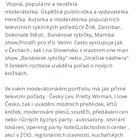
Vtipná, populární a neotřelá
moderátorka. Úspěšná publicistka a vydavatelka.
Herečka. Autorka a moderátorka populárních
televizních cyklických pořadů (V Žitě, Zanzibar,
Dokonalé štěstí, Banánové rybičky, Mamba
show,Prostři pro tři). Velmi často vystupuje jak
v Čechách , tak i na Slovensku s vlastním one man
show „Banánové rybičky“ nebo „Strašná nádhera“.
V českém rozhlase uváděla pořad o nových
knížkách.
Ve svém moderátorském portfoliu má jak přímé
televizní pořady : Český Lev, Pretty Woman, I love
Česko, tak i uvádění módních přehlídek, křtů
knížek, moderování plesů, soutěží, předávání cen
nebo různých byznys party- autosalony, otvírání
továren, opening party hotelů,obchodních center ,
akcí v ZOO, regionálních slavností, kuchařských