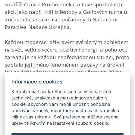
soutěží či akce Promo mléka, a také sportovních
akcí, jako např. Král bíléstopy a Golfových turnajů.
Zúčastnila se také akcí pořádaných Nadacemi
Paraplea Nadace Ukrajina.
Každou moderaci oživí svým svérázným pohledem
na svět, vetkne večeru pozitivní energii a pohotově
zareaguje na každou nepředvídanou situaci, proto
se stalo její jméno fenoménem zábavy na úrovni!
Její nejširší cílovou skupinou jsou ženy od 20 do
sta let, které, jak všichni víme, jsou hybatelem
Informace o cookies
současného světa.
Kliknutím na tlačítko Souhlasím se vším se uloží
technické, analytické a marketingové soubory
Halina dává vždy speciální rady, třeba tuhle:
cookie, abychom vám mohli umožnit pohodlné
Užívejme života na plný pecky, dřív než nám
používání stránek, měřit funkčnost našich stránek a
zubatá podrazí kecky!
cílit na vás reklamu. Své preference můžete snadno
upravit kliknutím na Nastavení souborů cookie.