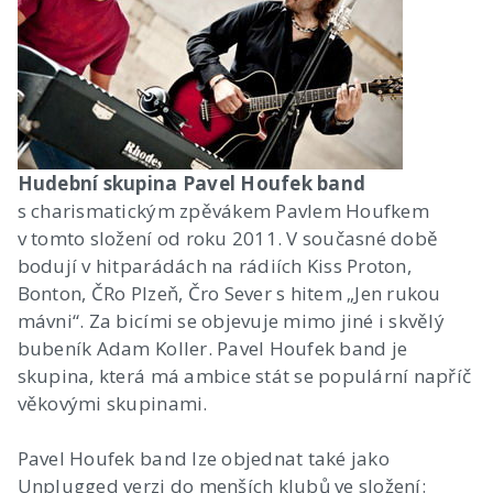
Hudební skupina Pavel Houfek band
s charismatickým zpěvákem Pavlem Houfkem
v tomto složení od roku 2011. V současné době
bodují v hitparádách na rádiích Kiss Proton,
Bonton, ČRo Plzeň, Čro Sever s hitem „Jen rukou
mávni“. Za bicími se objevuje mimo jiné i skvělý
bubeník Adam Koller. Pavel Houfek band je
skupina, která má ambice stát se populární napříč
věkovými skupinami.
Pavel Houfek band lze objednat také jako
Unplugged verzi do menších klubů ve složení: