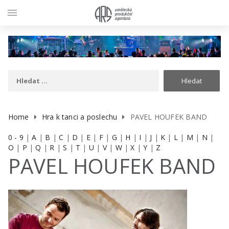
menu
Home
Hra k tanci a poslechu
PAVEL HOUFEK BAND
0 - 9
|
A
|
B
|
C
|
D
|
E
|
F
|
G
|
H
|
I
|
J
|
K
|
L
|
M
|
N
|
O
|
P
|
Q
|
R
|
S
|
T
|
U
|
V
|
W
|
X
|
Y
|
Z
PAVEL HOUFEK BAND