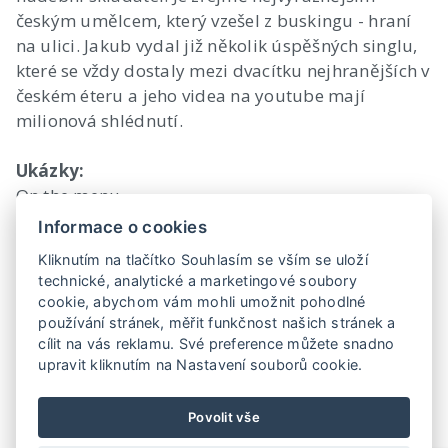
českým umělcem, který vzešel z buskingu - hraní
na ulici. Jakub vydal již několik úspěšných singlu,
které se vždy dostaly mezi dvacítku nejhranějších v
českém éteru a jeho videa na youtube mají
milionová shlédnutí.
Ukázky:
On the menu -
http://https://www.youtube.com/watch?
Informace o cookies
v=1x4q2Kwd7Dg
Kliknutím na tlačítko Souhlasím se vším se uloží
Malý princ -
https://www.youtube.com/watch?
technické, analytické a marketingové soubory
v=RlDaK5UV5E0
cookie, abychom vám mohli umožnit pohodlné
Every song -
https://www.youtube.com/watch?
používání stránek, měřit funkčnost našich stránek a
v=Xn8NApUQG4o
cílit na vás reklamu. Své preference můžete snadno
upravit kliknutím na Nastavení souborů cookie.
Povolit vše