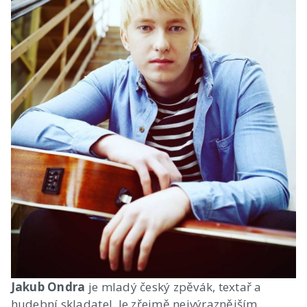
Jakub Ondra
je mladý český zpěvák, textař a
hudební skladatel. Je zřejmě nejvýraznějším