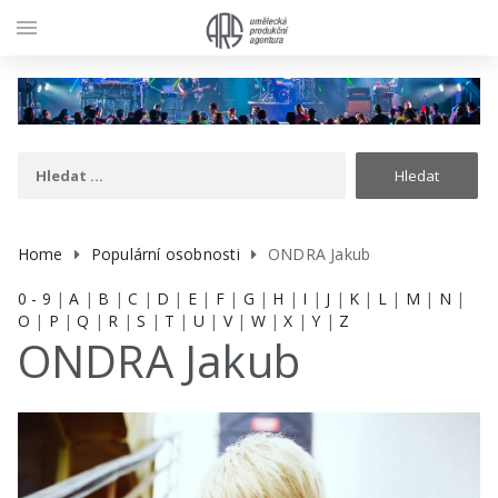
menu
Home
Populární osobnosti
ONDRA Jakub
0 - 9
|
A
|
B
|
C
|
D
|
E
|
F
|
G
|
H
|
I
|
J
|
K
|
L
|
M
|
N
|
O
|
P
|
Q
|
R
|
S
|
T
|
U
|
V
|
W
|
X
|
Y
|
Z
ONDRA Jakub