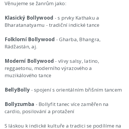
Věnujeme se žanrům jako:
Klasický Bollywood
- s prvky Kathaku a
Bharatanatyamu - tradiční indické tance
Folklorní Bollywood
- Gharba, Bhangra,
Rádžastán, aj.
Moderní Bollywood
- vlivy salsy, latino,
reggaetonu, moderního výrazového a
muzikálového tance
BellyBolly
- spojení s orientálním břišním tancem
Bollyzumba
- Bollyfit tanec více zaměřen na
cardio, posilování a protažení
S láskou k indické kultuře a tradici se podílíme na