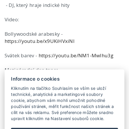
- DJ, který hraje indické hity
Video:
Bollywoodské arabesky -
https://youtu.be/x9UKiHVxiNI
Svátek barev -
https://youtu.be/NM1-Mwlhu3g
Mezinárodní den tance -
https://youtu.be/bsGPbVQzHD4
Informace o cookies
Kliknutím na tlačítko Souhlasím se vším se uloží
Levandulové údolí -
technické, analytické a marketingové soubory
https://youtu.be/R7GkNsPaqT4
cookie, abychom vám mohli umožnit pohodlné
používání stránek, měřit funkčnost našich stránek a
cílit na vás reklamu. Své preference můžete snadno
upravit kliknutím na Nastavení souborů cookie.