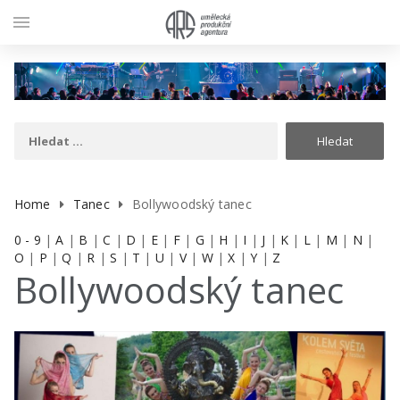
menu
Home
Tanec
Bollywoodský tanec
0 - 9
|
A
|
B
|
C
|
D
|
E
|
F
|
G
|
H
|
I
|
J
|
K
|
L
|
M
|
N
|
O
|
P
|
Q
|
R
|
S
|
T
|
U
|
V
|
W
|
X
|
Y
|
Z
Bollywoodský tanec