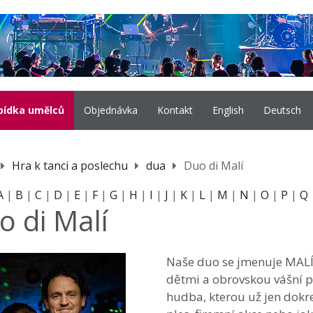
bídka umělců
Objednávka
Kontakt
English
Deutsch
Hra k tanci a poslechu
dua
Duo di Malí
A
|
B
|
C
|
D
|
E
|
F
|
G
|
H
|
I
|
J
|
K
|
L
|
M
|
N
|
O
|
P
|
Q
o di Malí
Naše duo se jmenuje MALÍ. 
dětmi a obrovskou vášní 
hudba, kterou už jen dokre