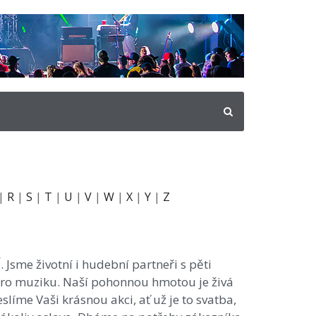
|
R
|
S
|
T
|
U
|
V
|
W
|
X
|
Y
|
Z
Jsme životní i hudební partneři s pěti
pro muziku. Naší pohonnou hmotou je živá
slíme Vaši krásnou akci, ať už je to svatba,