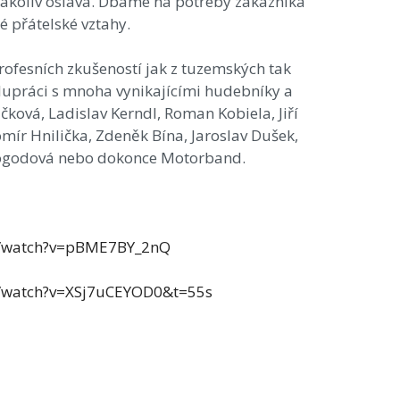
akákoliv oslava. Dbáme na potřeby zákazníka
é přátelské vztahy.
profesních zkušeností jak z tuzemských tak
olupráci s mnoha vynikajícími hudebníky a
ková, Ladislav Kerndl, Roman Kobiela, Jiří
omír Hnilička, Zdeněk Bína, Jaroslav Dušek,
ogodová nebo dokonce Motorband.
m/watch?v=pBME7BY_2nQ
m/watch?v=XSj7uCEYOD0&t=55s