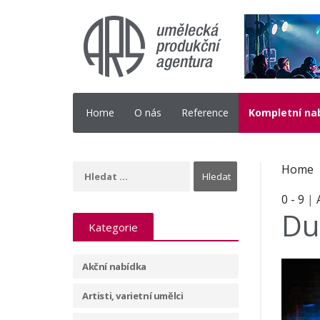
Home
O nás
Reference
Kompletní na
Home
0 - 9
|
Du
Kategorie
Akční nabídka
Artisti, varietní umělci