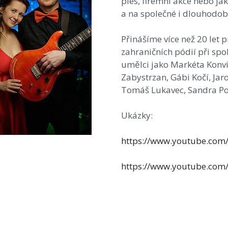
ples, firemní akce nebo j
a na společné i dlouhodob
Přinášíme více než 20 let 
zahraničních pódií při sp
umělci jako Markéta Konvič
Zabystrzan, Gábi Kočí, Jar
Tomáš Lukavec, Sandra P
Ukázky:
https://www.youtube.co
https://www.youtube.co