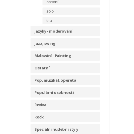
ostatní
sólo
tria
Jazyky - moderování
Jazz, swing
Malování - Painting
Ostatní
Pop, muzikál, opereta
Populární osobnosti
Revival
Rock
Speciální hudební styly