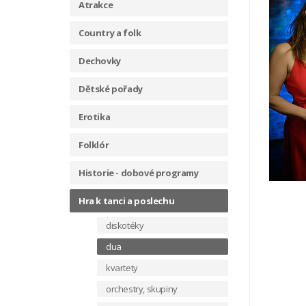
Atrakce
Country a folk
Dechovky
Dětské pořady
Erotika
Folklór
Historie - dobové programy
Hra k tanci a poslechu
diskotéky
dua
kvartety
orchestry, skupiny