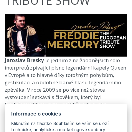
TRIBUTE SHOW
Jaroslav Bresky
je jedním z nejžádanějších sólo
interpretů zpívající písně legendární kapely Queen
v Evropě a to hlavně díky totožným pohybům,
gestikulaci a obdobné barvě hlasu legendárního
zpěváka. V roce 2009 se po více než stovce
vystoupení setkává s člověkem, který byl
Freddiemu Mercurymu nejblíže a to s jeho
dlouholetým osobním asistentem, panem Peterem
Informace o cookies
Freestonem. Ten mu umožnil nahlédnout do
Kliknutím na tlačítko Souhlasím se vším se uloží
způsobu vystupování rockového krále.
technické, analytické a marketingové soubory