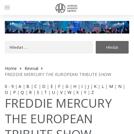
menu
Home
Revival
FREDDIE MERCURY THE EUROPEAN TRIBUTE SHOW
0 - 9
|
A
|
B
|
C
|
D
|
E
|
F
|
G
|
H
|
I
|
J
|
K
|
L
|
M
|
N
|
O
|
P
|
Q
|
R
|
S
|
T
|
U
|
V
|
W
|
X
|
Y
|
Z
FREDDIE MERCURY
THE EUROPEAN