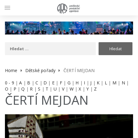
menu
Home
Dětské pořady
ČERTÍ MEJDAN
0 - 9
|
A
|
B
|
C
|
D
|
E
|
F
|
G
|
H
|
I
|
J
|
K
|
L
|
M
|
N
|
O
|
P
|
Q
|
R
|
S
|
T
|
U
|
V
|
W
|
X
|
Y
|
Z
ČERTÍ MEJDAN