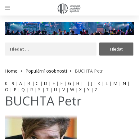
menu
Home
Populární osobnosti
BUCHTA Petr
0 - 9
|
A
|
B
|
C
|
D
|
E
|
F
|
G
|
H
|
I
|
J
|
K
|
L
|
M
|
N
|
O
|
P
|
Q
|
R
|
S
|
T
|
U
|
V
|
W
|
X
|
Y
|
Z
BUCHTA Petr