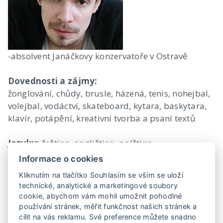
-absolvent Janáčkovy konzervatoře v Ostravě
Dovednosti a zájmy:
žonglování, chůdy, brusle, házená, tenis, nohejbal,
volejbal, vodáctví, skateboard, kytara, baskytara,
klavír, potápění, kreativní tvorba a psaní textů
Jazyky:
čeština, angličtina, polština
Informace o cookies
Odkud ho znáte:
Kliknutím na tlačítko Souhlasím se vším se uloží
Ulice, 10 pravidel jak sbalit ženskou, Drazí
technické, analytické a marketingové soubory
sousedé, Případy prvního oddělení, …
cookie, abychom vám mohli umožnit pohodlné
Působí ve Švandově divadle, herec na volné noze
používání stránek, měřit funkčnost našich stránek a
v Praze.
cílit na vás reklamu. Své preference můžete snadno