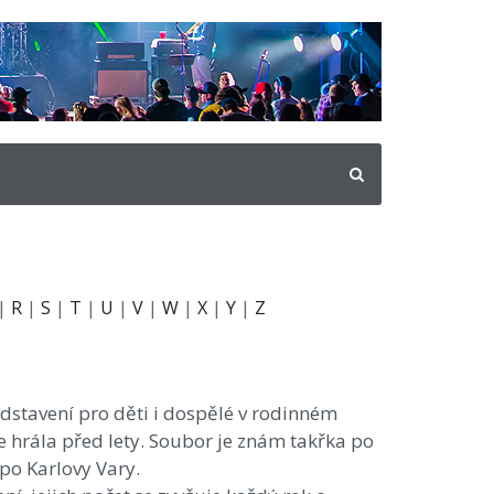
|
R
|
S
|
T
|
U
|
V
|
W
|
X
|
Y
|
Z
dstavení pro děti i dospělé v rodinném
se hrála před lety. Soubor je znám takřka po
 po Karlovy Vary.