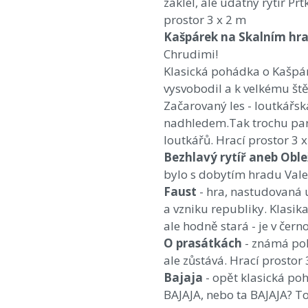
zaklel, ale udatný rytíř Pr
prostor 3 x 2 m
Kašpárek na Skalním hr
Chrudimi!
Klasická pohádka o Kašpár
vysvobodil a k velkému štěs
Začarovaný les - loutkářs
nadhledem.Tak trochu paro
loutkářů. Hrací prostor 3 x
Bezhlavý rytíř aneb Obl
bylo s dobytím hradu Vale
Faust
- hra, nastudovaná u
a vzniku republiky. Klasik
ale hodně stará - je v čer
O prasátkách
- známá poh
ale zůstává. Hrací prostor 
Bajaja
- opět klasická po
BAJAJA, nebo ta BAJAJA? To