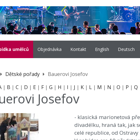
bídka umělců
Objednávka
Kontakt
English
Deutsch
Dětské pořady
Bauerovi Josefov
A
|
B
|
C
|
D
|
E
|
F
|
G
|
H
|
I
|
J
|
K
|
L
|
M
|
N
|
O
|
P
|
Q
uerovi Josefov
- klasická marionetová pře
divadélku, hraná tak, jak 
celé republice, od Ostravy