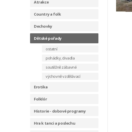
Atrakce
Country a folk
Dechovky
Dětské pořady
ostatní
pohádky, divadla
soutěžně zábavné
výchovně vzdělávací
Erotika
Folklór
Historie - dobové programy
Hra k tanci a poslechu