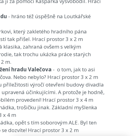
ťka ji za pomoci Kašpárka vysvobodil. Hrací
adu
- hráno též úspěšně na Loutkářské
kovi, který zakletého hradního pána
tí tak přišel. Hrací prostor 3 x 2 m
ká klasika, zahraná ovšem s velkým
die, tak trochu ukázka práce starých
 2 m.
ežení hradu Valečova
- o tom, jak to asi
čova. Nebo nebylo? Hrací prostor 3 x 2 m
 příležitosti výročí otevření budovy divadla
a upravená účinkujícími. A protože je hodně,
nobílém provedení! Hrací prostor 3 x 4 m
ádka, trošičku jinak. Základní myšlenka
3 x 4 m
hádka, opět s tím soborovým ALE. Byl ten
 se dozvíte! Hrací prostor 3 x 2 m