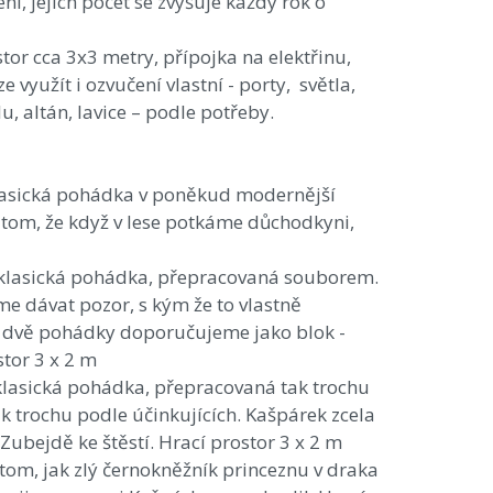
ní, jejich počet se zvyšuje každý rok o
or cca 3x3 metry, přípojka na elektřinu,
e využít i ozvučení vlastní - porty, světla,
u, altán, lavice – podle potřeby.
lasická pohádka v poněkud modernější
tom, že když v lese potkáme důchodkyni,
 klasická pohádka, přepracovaná souborem.
me dávat pozor, s kým že to vlastně
to dvě pohádky doporučujeme jako blok -
stor 3 x 2 m
klasická pohádka, přepracovaná tak trochu
k trochu podle účinkujících. Kašpárek zcela
Zubejdě ke štěstí. Hrací prostor 3 x 2 m
 tom, jak zlý černokněžník princeznu v draka