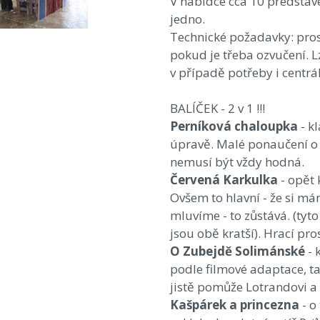
V nabídce cca 10 představe
jedno.
Technické požadavky: prost
pokud je třeba ozvučení. Lz
v případě potřeby i centrál
BALÍČEK - 2 v 1 !!!
Perníková chaloupka
- k
úpravě. Malé ponaučení o 
nemusí být vždy hodná.
Červená Karkulka
- opět
Ovšem to hlavní - že si má
mluvíme - to zůstává. (ty
jsou obě kratší). Hrací pro
O Zubejdě Solimánské
- 
podle filmové adaptace, ta
jistě pomůže Lotrandovi a 
Kašpárek a princezna
- o