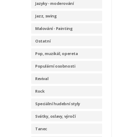
Jazyky - moderování
Jazz, swing
Malování - Painting
Ostatní
Pop, muzikál, opereta
Populární osobnosti
Revival
Rock
Speciální hudební styly
Svátky, oslavy, výročí
Tanec