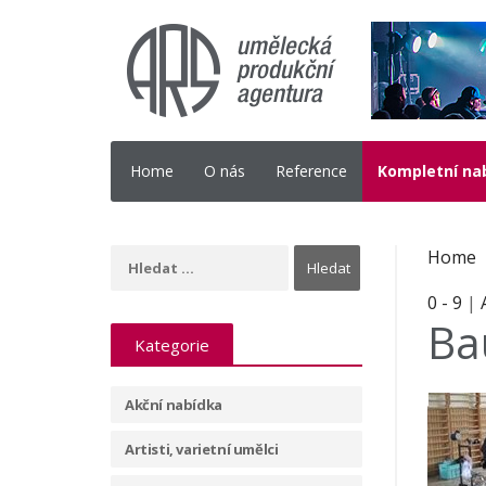
Home
O nás
Reference
Kompletní na
Home
0 - 9
|
Ba
Kategorie
Akční nabídka
Artisti, varietní umělci