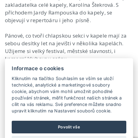
zakladatelka celé kapely, Karolína Štekrová. S
příchodem Jardy Rampouska do kapely, se
objevují v repertoáru i jeho písně.
Pánové, co tvoří chlapskou sekci v kapele mají za
sebou desítky let na jevišti v několika kapelách.
Užijeme si velký festival, městské slavnosti, i
komorní klubovou scénu.
Informace o cookies
Kliknutím na tlačítko Souhlasím se vším se uloží
technické, analytické a marketingové soubory
https://www.youtube.com/watch?v=qYdbvslYCKw
cookie, abychom vám mohli umožnit pohodlné
používání stránek, měřit funkčnost našich stránek a
cílit na vás reklamu. Své preference můžete snadno
upravit kliknutím na Nastavení souborů cookie.
Povolit vše