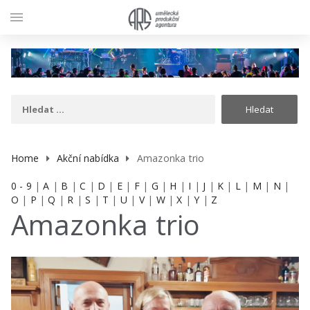
menu
Home
Akční nabídka
Amazonka trio
0 - 9
|
A
|
B
|
C
|
D
|
E
|
F
|
G
|
H
|
I
|
J
|
K
|
L
|
M
|
N
|
O
|
P
|
Q
|
R
|
S
|
T
|
U
|
V
|
W
|
X
|
Y
|
Z
Amazonka trio