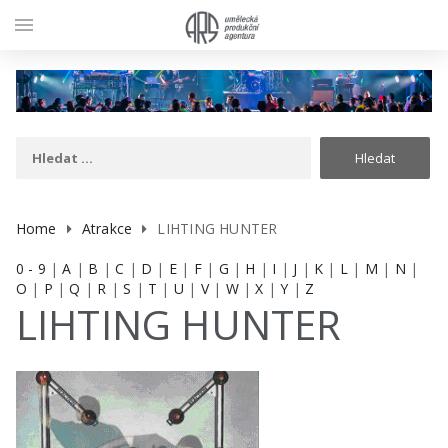
menu
Home
Atrakce
LIHTING HUNTER
0 - 9
|
A
|
B
|
C
|
D
|
E
|
F
|
G
|
H
|
I
|
J
|
K
|
L
|
M
|
N
|
O
|
P
|
Q
|
R
|
S
|
T
|
U
|
V
|
W
|
X
|
Y
|
Z
LIHTING HUNTER