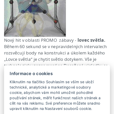
Nový hit v oblasti PROMO zábavy -
lovec světla.
Během 60 sekund se v nepravidelných intervalech
rozsvěcují body na konstrukci a úkolem každého
„Lovce světla“ je chytit světlo dotykem. Vše je
technologicky zaznamenáno.Dosažené výsledky se
zaznamenávají na ukazateli.
Informace o cookies
Vynikající koordinaci pohybů očí a těla.
Kliknutím na tlačítko Souhlasím se vším se uloží
technické, analytické a marketingové soubory
Možno využít také jako výherní soutěž, například
cookie, abychom vám mohli umožnit pohodlné
za nejlepší nákupy v obchodních centrech, při
používání stránek, měřit funkčnost našich stránek a
firemních dnech, out-door aktivitách podobně
cílit na vás reklamu. Své preference můžete snadno
upravit kliknutím na Nastavení souborů cookie.