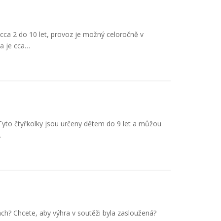
 cca 2 do 10 let, provoz je možný celoročně v
ha je cca…
 Tyto čtyřkolky jsou určeny dětem do 9 let a můžou
…
rách? Chcete, aby výhra v soutěži byla zasloužená?