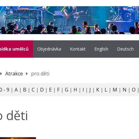
bídka umělců
Objednávka
Kontakt
English
Deutsch
Atrakce
pro děti
0 - 9
|
A
|
B
|
C
|
D
|
E
|
F
|
G
|
H
|
I
|
J
|
K
|
L
|
M
|
N
|
O
 děti