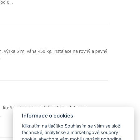
i od 6…
m, výška 5 m, váha 450 kg. Instalace na rovný a pevný
…
i, kteří mohou zároveň žonglovat, fotit se s
…
Informace o cookies
Kliknutím na tlačítko Souhlasím se vším se uloží
technické, analytické a marketingové soubory
cookie, abychom vám mohli umožnit pohodlné