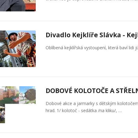
Divadlo Kejklíře Slávka - Kej
Oblíbená kejklířská vystoupení, která baví lidi ji
DOBOVÉ KOLOTOČE A STŘEL
Dobové akce a jarmarky s dětským kolotočem na 
hrad. 1/ kolotoč - sedátka /na kliku/, …