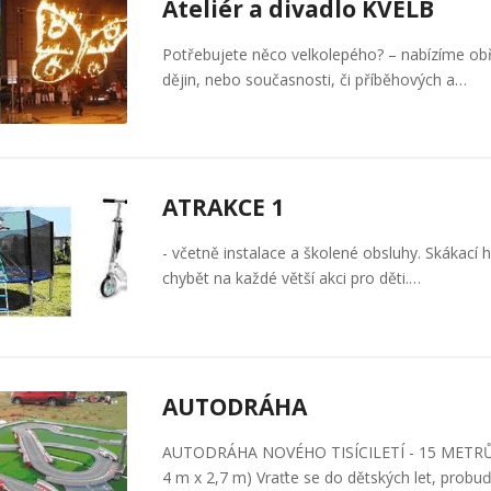
Ateliér a divadlo KVELB
Potřebujete něco velkolepého? – nabízíme obří
dějin, nebo současnosti, či příběhových a…
ATRAKCE 1
- včetně instalace a školené obsluhy. Skákací h
chybět na každé větší akci pro děti.…
AUTODRÁHA
AUTODRÁHA NOVÉHO TISÍCILETÍ - 15 METRŮ 
4 m x 2,7 m) Vraťte se do dětských let, probu