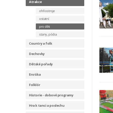
Atrakce
ohňostroje
ostatní
pro děti
stany, pódia
Country a folk
Dechovky
Dětské pořady
Erotika
Folklór
Historie - dobové programy
Hra k tanci a poslechu