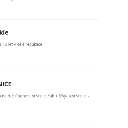
kle
ž 15 let v celé republice
NICE
ruční pohon, střelnicí /luk + šípy/ a střelnicí -