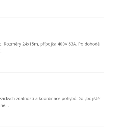
ie. Rozměry 24x15m, přípojka 400V 63A. Po dohodě
í…
fyzických zdatností a koordinace pohybů.Do „bojiště“
edné…