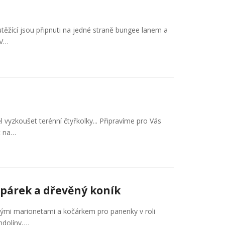
těžící jsou připnuti na jedné straně bungee lanem a
 V…
yzkoušet terénní čtyřkolky... Připravíme pro Vás
t na…
ašpárek a dřevěný koník
nými marionetami a kočárkem pro panenky v roli
ndolíny,…