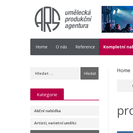
Home
O nás
Reference
Kompletní na
Home
Kategorie
pro
Akční nabídka
Artisti, varietní umělci