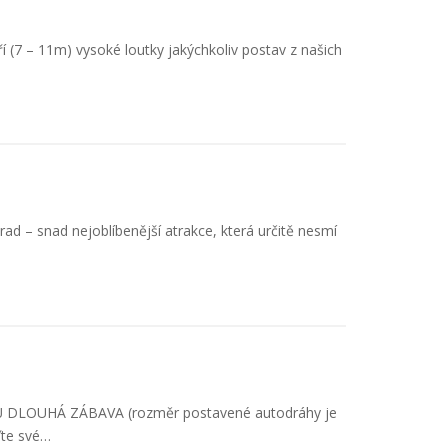
 (7 – 11m) vysoké loutky jakýchkoliv postav z našich
rad – snad nejoblíbenější atrakce, která určitě nesmí
DLOUHÁ ZÁBAVA (rozměr postavené autodráhy je
ďte své…