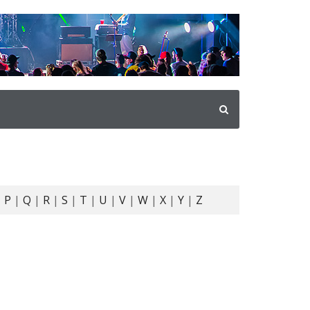
|
P
|
Q
|
R
|
S
|
T
|
U
|
V
|
W
|
X
|
Y
|
Z