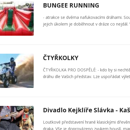
BUNGEE RUNNING
- atrakce se dvěma nafukovacími dráhami. Sou
jejich úkolem je doběhnout v dráze co nejdál.
ČTYŘKOLKY
ČTYŘKOLKA PRO DOSPĚLÉ: - kdo by si nechtěl v
dráhu dle Vašich představ. Lze uspořádat výle
Divadlo Kejklíře Slávka - K
Loutkové představení hrané klasickými dřevě
draka. Vše je doprovázeno zvukem houslí, ma