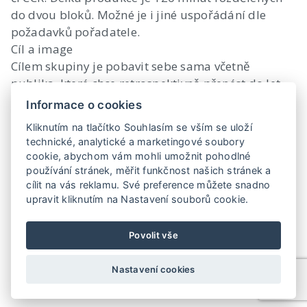
do dvou bloků. Možné je i jiné uspořádání dle
požadavků pořadatele.
Cíl a image
Cílem skupiny je pobavit sebe sama včetně
publika, které chce retrospektivně přenést do let
šedesátých při zachování své image. Nesnaží se o
Informace o cookies
věrné napodobení image Beatles do posledního
Kliknutím na tlačítko Souhlasím se vším se uloží
pohybu, účesu či typu bot.
technické, analytické a marketingové soubory
Typy akcí, na kterých vystupují :
cookie, abychom vám mohli umožnit pohodlné
Kluby, svatby, plesy, festivaly, tábory, firemní i
používání stránek, měřit funkčnost našich stránek a
soukromé oslavy.
cílit na vás reklamu. Své preference můžete snadno
upravit kliknutím na Nastavení souborů cookie.
Povolit vše
Nastavení cookies
©
ARS - umělecká agentura
2016. All rights reserved. Vytvořilo
Ace
IT s.r.o.