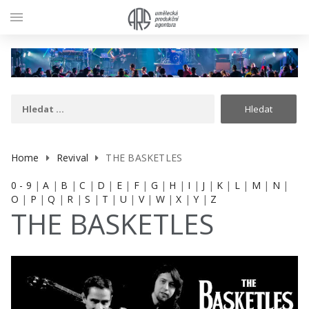
menu
Home
Revival
THE BASKETLES
0 - 9
|
A
|
B
|
C
|
D
|
E
|
F
|
G
|
H
|
I
|
J
|
K
|
L
|
M
|
N
|
O
|
P
|
Q
|
R
|
S
|
T
|
U
|
V
|
W
|
X
|
Y
|
Z
THE BASKETLES