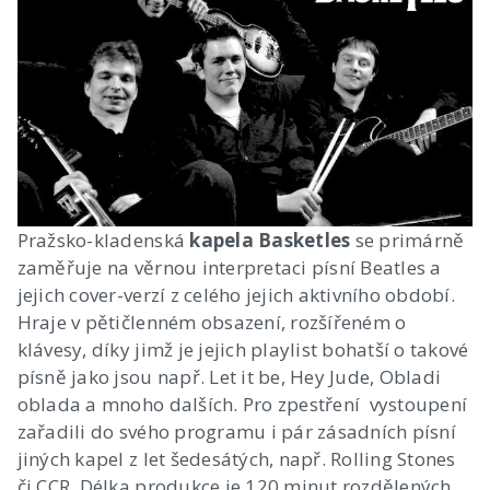
Pražsko-kladenská
kapela Basketles
se primárně
zaměřuje na věrnou interpretaci písní Beatles a
jejich cover-verzí z celého jejich aktivního období.
Hraje v pětičlenném obsazení, rozšířeném o
klávesy, díky jimž je jejich playlist bohatší o takové
písně jako jsou např. Let it be, Hey Jude, Obladi
oblada a mnoho dalších. Pro zpestření vystoupení
zařadili do svého programu i pár zásadních písní
jiných kapel z let šedesátých, např. Rolling Stones
či CCR. Délka produkce je 120 minut rozdělených