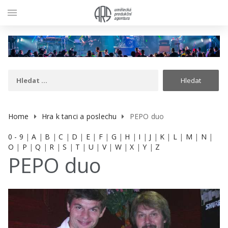
menu
Home
Hra k tanci a poslechu
PEPO duo
0 - 9
|
A
|
B
|
C
|
D
|
E
|
F
|
G
|
H
|
I
|
J
|
K
|
L
|
M
|
N
|
O
|
P
|
Q
|
R
|
S
|
T
|
U
|
V
|
W
|
X
|
Y
|
Z
PEPO duo