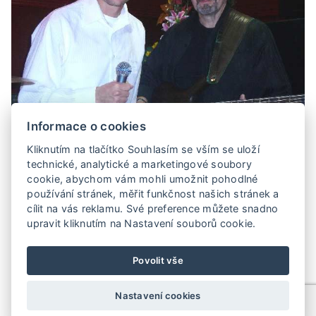
Informace o cookies
Kliknutím na tlačítko Souhlasím se vším se uloží
technické, analytické a marketingové soubory
Hudební produkce dua PEPO je zaměřena
cookie, abychom vám mohli umožnit pohodlné
převážně na německý repertoár - Volksmusik,
používání stránek, měřit funkčnost našich stránek a
německé šlágry, evergreeny a také české lidovky.
cílit na vás reklamu. Své preference můžete snadno
upravit kliknutím na Nastavení souborů cookie.
Povolit vše
Nastavení cookies
©
ARS - umělecká agentura
2016. All rights reserved. Vytvořilo
Ace