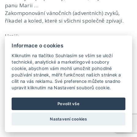
panu Marii …
Zakomponování vánočních (adventních) zvyků,
říkadel a koled, které si všichni společně zpívají.
Hrají:
Eva Hrušková a dále v alternacích Kateřina
Informace o cookies
Hovorková či Jana Hrušková nebo Zdeněk Rohlíček
Kliknutím na tlačítko Souhlasím se vším se uloží
či Vladislav Rotta.
technické, analytické a marketingové soubory
Autorem doprovodné scénické hudby je známý
cookie, abychom vám mohli umožnit pohodlné
hudební skladatel Jaromír Klempíř.
používání stránek, měřit funkčnost našich stránek a
Délka: 50 minut
cílit na vás reklamu. Své preference můžete snadno
upravit kliknutím na Nastavení souborů cookie.
Povolit vše
Nastavení cookies
©
ARS - umělecká agentura
2016. All rights reserved. Vytvořilo
Ace
IT s.r.o.