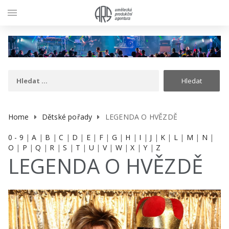
menu
Home
Dětské pořady
LEGENDA O HVĚZDĚ
0 - 9
|
A
|
B
|
C
|
D
|
E
|
F
|
G
|
H
|
I
|
J
|
K
|
L
|
M
|
N
|
O
|
P
|
Q
|
R
|
S
|
T
|
U
|
V
|
W
|
X
|
Y
|
Z
LEGENDA O HVĚZDĚ