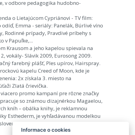
tre, v odbore pedagogika hudobno-
genda o Lietajúcom Cypriánovi - TV film:
odíď, Emma - seriály: Panelák, Búrlivé víno
sky, Rodinné prípady, Pravdivé príbehy s
 v Papuľke,...
dom Krausom a jeho kapelou spievala na
12, vokály- Slávik 2009, Eurosong 2009.
ačný farebný plášť, Ples upírov, Hairspray.
 rockovú kapelu Creed of Moon, kde je
nenia: 2x získala 3. miesto na
ťaži Zlatá črievička.
viacero promo kampaní pre rôzne značky
lupracuje so známou dizajnérkou Magaelou,
ých kníh – obálka knihy, je reklamnou
tiky Esthederm, je vyhľadávanou modelkou
lovenských designérov.
Informace o cookies