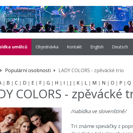
bídka umělců
Objednávka
Kontakt
English
Deutsch
Populární osobnosti
LADY COLORS - zpěvácké trio
A
|
B
|
C
|
D
|
E
|
F
|
G
|
H
|
I
|
J
|
K
|
L
|
M
|
N
|
O
|
P
|
Q
DY COLORS - zpěvácké tr
/nabídka ve slovenštině/
Tri známe speváčky z popr