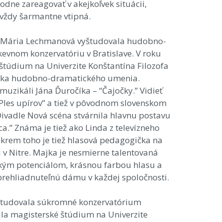
dne zareagovať v akejkoľvek situácii,
vždy šarmantne vtipná.
 Mária Lechmanová vyštudovala hudobno-
evnom konzervatóriu v Bratislave. V roku
štúdium na Univerzite Konštantína Filozofa
gika hudobno-dramatického umenia.
uzikáli Jána Ďuročíka – “Čajočky.” Vidieť
 “Ples upírov” a tiež v pôvodnom slovenskom
 Divadle Nová scéna stvárnila hlavnu postavu
ca.” Známa je tiež ako Linda z televízneho
Okrem toho je tiež hlasová pedagogička na
v Nitre. Majka je nesmierne talentovaná
ým potenciálom, krásnou farbou hlasu a
eprehliadnuteľnú dámu v každej spoločnosti.
yštudovala súkromné konzervatórium
la magisterské štúdium na Univerzite