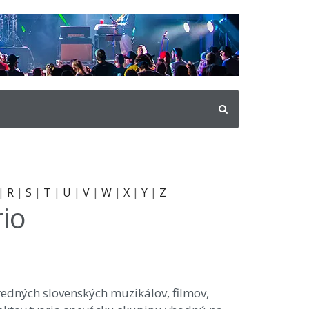
|
R
|
S
|
T
|
U
|
V
|
W
|
X
|
Y
|
Z
io
edných slovenských muzikálov, filmov,