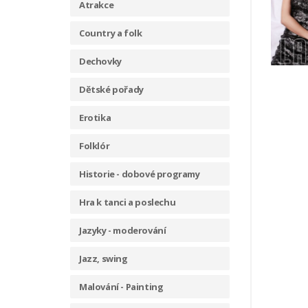
Atrakce
Country a folk
Dechovky
Dětské pořady
Erotika
Folklór
Historie - dobové programy
Hra k tanci a poslechu
Jazyky - moderování
Jazz, swing
Malování - Painting