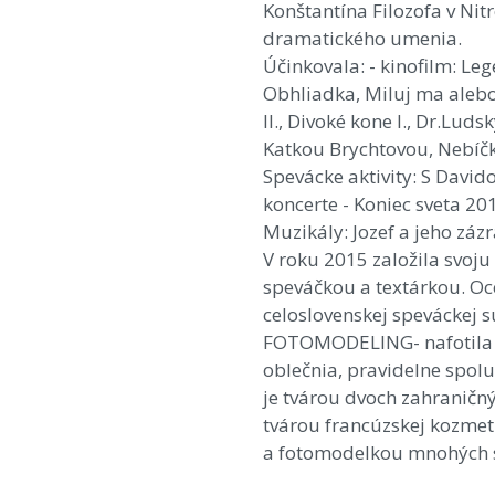
Konštantína Filozofa v Ni
dramatického umenia.
Účinkovala: - kinofilm: Le
Obhliadka, Miluj ma alebo 
II., Divoké kone I., Dr.Lud
Katkou Brychtovou, Nebíčko
Spevácke aktivity: S Davi
koncerte - Koniec sveta 20
Muzikály: Jozef a jeho zázr
V roku 2015 založila svoju
speváčkou a textárkou. Oce
celoslovenskej speváckej sú
FOTOMODELING- nafotila 
oblečnia, pravidelne spo
je tvárou dvoch zahraničn
tvárou francúzskej kozme
a fotomodelkou mnohých s