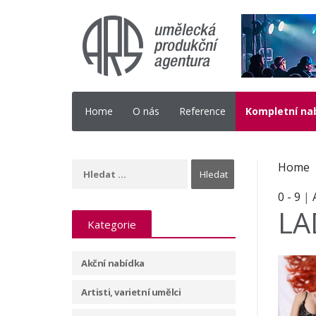
Home
O nás
Reference
Kompletní na
Home
0 - 9
|
LA
Kategorie
Akční nabídka
Artisti, varietní umělci