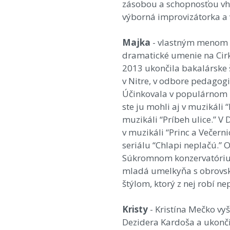
zásobou a schopnosťou vho
výborná improvizátorka a 
Majka
- vlastným menom
dramatické umenie na Cirk
2013 ukončila bakalárske 
v Nitre, v odbore pedago
Účinkovala v populárnom m
ste ju mohli aj v muzikáli
muzikáli “Príbeh ulice.” V
v muzikáli “Princ a Večerni
seriálu “Chlapi neplačú.” 
Súkromnom konzervatóriu 
mladá umelkyňa s obrovsk
štýlom, ktorý z nej robí n
Kristy
- Kristína Mečko v
Dezidera Kardoša a ukonči