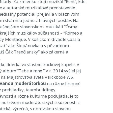
ilady. Za zmienku stojí muzikál “Rent”, kde
ne a autorské muzikálové predstavenie
ediálny potenciál prejavila v bláznivom
om stvárnila jednu z hlavných postáv. Na
spešnejšom slovenskom muzikáli “Ôsmy
jkrajších muzikálov súčasnosti – “Rómeo a
Lady Montaque. V košickom divadle Cassia
ysař” ako Štepánovka a v pôvodnom
úš Čák Trenčiansky” ako zákerná a
.
 líderka vo vlastnej rockovej kapele. V
album “Tebe a mne.” V r. 2014 vyšiel jej
 na Majstrovstvá sveta v kickboxe W5.
dávanou moderátorkou
na rôzne firemné
e prehliadky, teambuildingy,
nosti a rôzne kultúrne podujatia. Je to
množstvom moderátorských skúseností z
tická, výrečná, s obrovskou slovnou