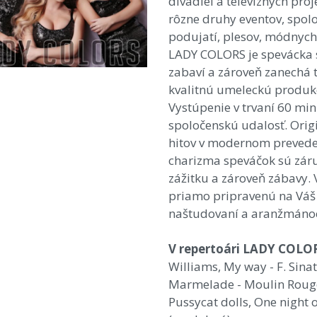
divadiel a televíznych pr
rôzne druhy eventov, spol
podujatí, plesov, módnych 
LADY COLORS je spevácka s
zabaví a zároveň zanechá t
kvalitnú umeleckú produk
Vystúpenie v trvaní 60 min
spoločenskú udalosť. Ori
hitov v modernom prevedení,
charizma speváčok sú zá
zážitku a zároveň zábavy. 
priamo pripravenú na Váš 
naštudovaní a aranžmáno
V repertoári LADY COLOR
Williams, My way - F. Sina
Marmelade - Moulin Rouge, 
Pussycat dolls, One night o