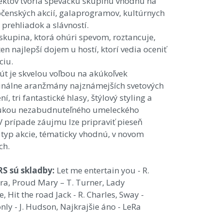
ojektov tvoria spevácku skupinu vhodnú na
očenských akcií, galaprogramov, kultúrnych
prehliadok a slávností.
kupina, ktorá ohúri spevom, roztancuje,
en najlepší dojem u hostí, ktorí vedia oceniť
ciu.
út je skvelou voľbou na akúkoľvek
ginálne aranžmány najznámejších svetových
 tri fantastické hlasy, štýlový styling a
rukou nezabudnuteľného umeleckého
V prípade záujmu lze pripraviť pieseň
typ akcie, tématicky vhodnú, v novom
ch.
S sú skladby:
Let me entertain you - R.
tra, Proud Mary – T. Turner, Lady
Hit the road Jack - R. Charles, Sway -
nly - J. Hudson, Najkrajšie áno - LeRa