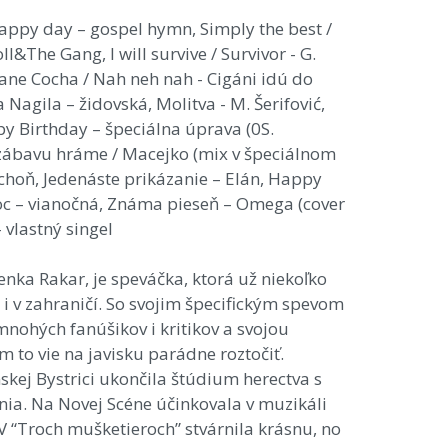
happy day – gospel hymn, Simply the best /
ll&The Gang, I will survive / Survivor - G.
Nane Cocha / Nah neh nah - Cigáni idú do
Nagila – židovská, Molitva - M. Šerifović,
y Birthday – špeciálna úprava (0S.
zábavu hráme / Macejko (mix v špeciálnom
hoň, Jedenáste prikázanie – Elán, Happy
oc – vianočná, Známa pieseň – Omega (cover
 vlastný singel
ka Rakar, je speváčka, ktorá už niekoľko
i v zahraničí. So svojim špecifickým spevom
mnohých fanúšikov i kritikov a svojou
to vie na javisku parádne roztočiť.
ej Bystrici ukončila štúdium herectva s
ia. Na Novej Scéne účinkovala v muzikáli
V “Troch mušketieroch” stvárnila krásnu, no