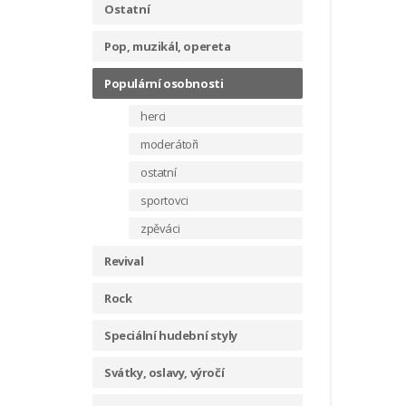
Ostatní
Pop, muzikál, opereta
Populární osobnosti
herci
moderátoři
ostatní
sportovci
zpěváci
Revival
Rock
Speciální hudební styly
Svátky, oslavy, výročí