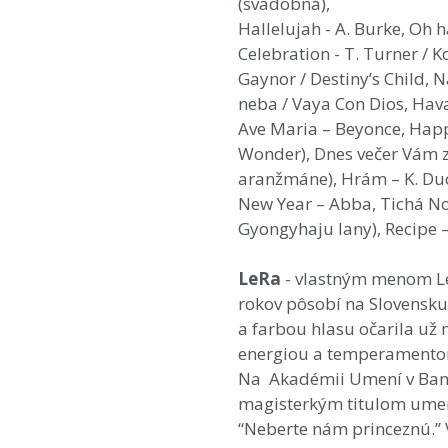
(svadobná),
Hallelujah - A. Burke, Oh 
Celebration - T. Turner / Ko
Gaynor / Destiny’s Child, 
neba / Vaya Con Dios, Hava 
Ave Maria – Beyonce, Happ
Wonder), Dnes večer Vám 
aranžmáne), Hrám – K. Duc
New Year – Abba, Tichá N
Gyongyhaju lany), Recipe –
LeRa
- vlastným menom Len
rokov pôsobí na Slovensku 
a farbou hlasu očarila už 
energiou a temperamentom 
Na Akadémii Umení v Bansk
magisterkým titulom umen
“Neberte nám princeznú.” 