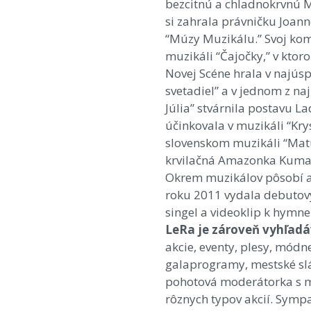
bezcitnú a chladnokrvnú M
si zahrala právničku Joan
“Múzy Muzikálu.” Svoj kom
muzikáli “Čajočky,” v ktor
Novej Scéne hrala v najú
svetadiel” a v jednom z na
Júlia” stvárnila postavu 
účinkovala v muzikáli “Kr
slovenskom muzikáli “Mat
krvilačná Amazonka Kuma
Okrem muzikálov pôsobí ako
roku 2011 vydala debutový 
singel a videoklip k hymne
LeRa je zároveň vyhľa
akcie, eventy, plesy, módn
galaprogramy, mestské sláv
pohotová moderátorka s 
rôznych typov akcií. Sympa