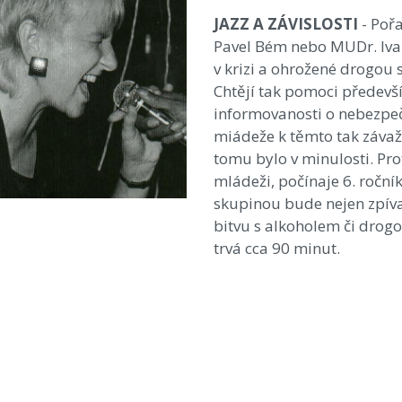
JAZZ A ZÁVISLOSTI
- Poř
Pavel Bém nebo MUDr. Ivan
v krizi a ohrožené drogou
Chtějí tak pomoci předevší
informovanosti o nebezpeč
miádeže k těmto tak záva
tomu bylo v minulosti. Pr
mládeži, počínaje 6. roční
skupinou bude nejen zpívat 
bitvu s alkoholem či drogo
trvá cca 90 minut.