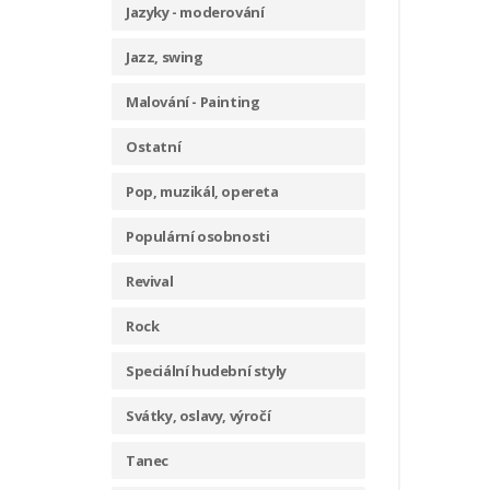
Jazyky - moderování
Jazz, swing
Malování - Painting
Ostatní
Pop, muzikál, opereta
Populární osobnosti
Revival
Rock
Speciální hudební styly
Svátky, oslavy, výročí
Tanec