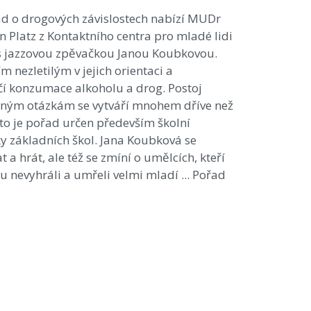
ad o drogových závislostech nabízí MUDr
 Platz z Kontaktního centra pro mladé lidi
 s jazzovou zpěvačkou Janou Koubkovou.
m nezletilým v jejich orientaci a
í konzumace alkoholu a drog. Postoj
žným otázkám se vytváří mnohem dříve než
oto je pořad určen především školní
ky základních škol. Jana Koubková se
a hrát, ale též se zmíní o umělcích, kteří
u nevyhráli a umřeli velmi mladí ... Pořad