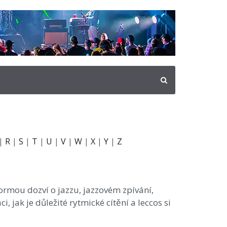
|
R
|
S
|
T
|
U
|
V
|
W
|
X
|
Y
|
Z
formou dozví o jazzu, jazzovém zpívání,
i, jak je důležité rytmické cítění a leccos si