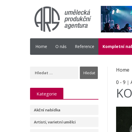
Home
O nás
Reference
Kompletní na
Home
0 - 9
|
KO
Kategorie
Akční nabídka
Artisti, varietní umělci