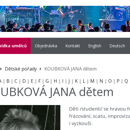
bídka umělců
Objednávka
Kontakt
English
Deutsch
Dětské pořady
KOUBKOVÁ JANA dětem
A
|
B
|
C
|
D
|
E
|
F
|
G
|
H
|
I
|
J
|
K
|
L
|
M
|
N
|
O
|
P
|
Q
UBKOVÁ JANA dětem
Děti /studenti/ se hravou 
frázování, scatu, improvizac
i vyzkouší.