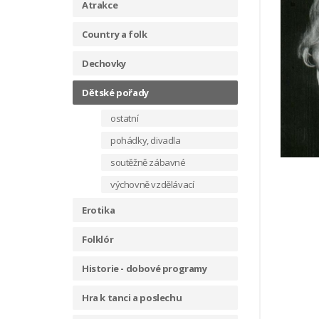
Atrakce
Country a folk
Dechovky
Dětské pořady
ostatní
pohádky, divadla
soutěžně zábavné
výchovně vzdělávací
Erotika
Folklór
Historie - dobové programy
Hra k tanci a poslechu