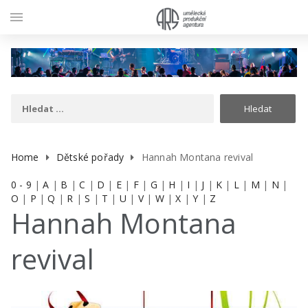
menu
Home
Dětské pořady
Hannah Montana revival
0 - 9
|
A
|
B
|
C
|
D
|
E
|
F
|
G
|
H
|
I
|
J
|
K
|
L
|
M
|
N
|
O
|
P
|
Q
|
R
|
S
|
T
|
U
|
V
|
W
|
X
|
Y
|
Z
Hannah Montana
revival