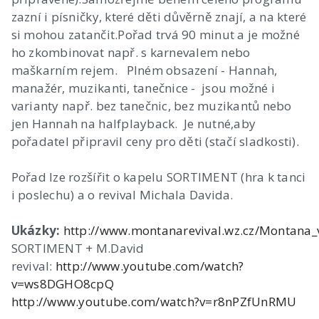
zazní i písničky, které děti důvěrně znají, a na které
si mohou zatančit.Pořad trvá 90 minut a je možné
ho zkombinovat např. s karnevalem nebo
maškarním rejem. Plném obsazení - Hannah,
manažér, muzikanti, tanečnice - jsou možné i
varianty např. bez tanečnic, bez muzikantů nebo
jen Hannah na halfplayback. Je nutné,aby
pořadatel připravil ceny pro děti (stačí sladkosti).
Pořad lze rozšířit o kapelu SORTIMENT (hra k tanci
i poslechu) a o revival Michala Davida.
Ukázky:
http://www.montanarevival.wz.cz/Montana_
SORTIMENT + M.David
revival:
http://www.youtube.com/watch?
v=ws8DGHO8cpQ
http://www.youtube.com/watch?v=r8nPZfUnRMU