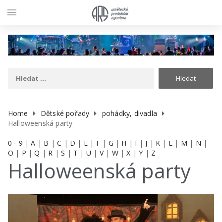
menu
Home
Dětské pořady
pohádky, divadla
Halloweenská party
0 - 9
|
A
|
B
|
C
|
D
|
E
|
F
|
G
|
H
|
I
|
J
|
K
|
L
|
M
|
N
|
O
|
P
|
Q
|
R
|
S
|
T
|
U
|
V
|
W
|
X
|
Y
|
Z
Halloweenská party