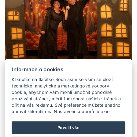
Výpravný zábavný pořad pro děti s diskotékou.
Informace o cookies
Součástí jsou soutěže pro děti s Halloweenskou
Kliknutím na tlačítko Souhlasím se vším se uloží
tematikou - přenášení pavouků, hledání v
technické, analytické a marketingové soubory
kouzelném rendlíku, počítání netopýrů i
cookie, abychom vám mohli umožnit pohodlné
odhalování začarovaného hradu. Pořad trvá
používání stránek, měřit funkčnost našich stránek a
90minut. Možné upravit na přání pořadatelů.
cílit na vás reklamu. Své preference můžete snadno
upravit kliknutím na Nastavení souborů cookie.
Povolit vše