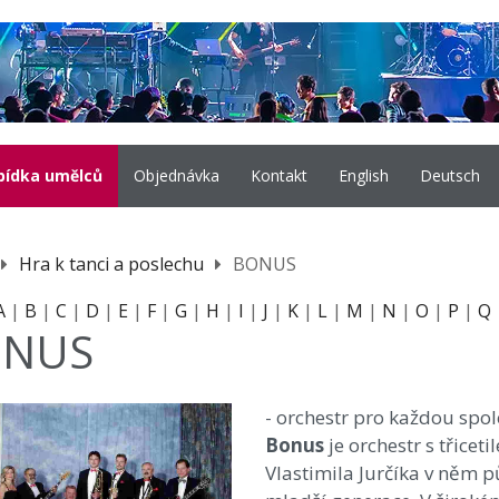
bídka umělců
Objednávka
Kontakt
English
Deutsch
Hra k tanci a poslechu
BONUS
A
|
B
|
C
|
D
|
E
|
F
|
G
|
H
|
I
|
J
|
K
|
L
|
M
|
N
|
O
|
P
|
Q
ONUS
- orchestr pro každou spol
Bonus
je orchestr s třice
Vlastimila Jurčíka v něm p