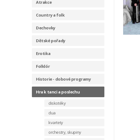
Atrakce
Country a folk
Dechovky
Dětské pořady
Erotika
Folklór
Historie - dobové programy
Hra k tanci a poslechu
diskotéky
dua
kvartety
orchestry, skupiny