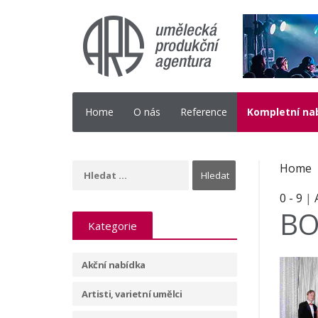
Home
O nás
Reference
Kompletní na
Home
0 - 9
|
B
Kategorie
Akční nabídka
Artisti, varietní umělci