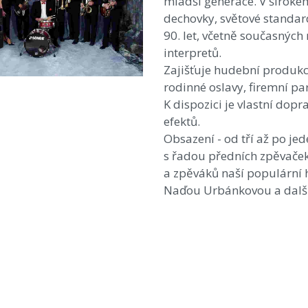
mladší generace. V široké
dechovky, světové standard
90. let, včetně současných
interpretů.
Zajišťuje hudební produkc
rodinné oslavy, firemní par
K dispozici je vlastní dopr
efektů.
Obsazení - od tří až po je
s řadou předních zpěvače
a zpěváků naší populární 
Naďou Urbánkovou a dalš