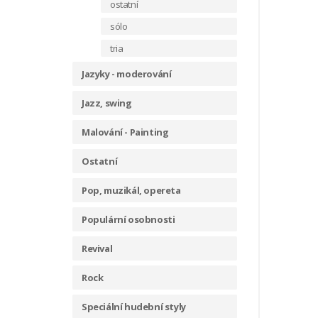
ostatní
sólo
tria
Jazyky - moderování
Jazz, swing
Malování - Painting
Ostatní
Pop, muzikál, opereta
Populární osobnosti
Revival
Rock
Speciální hudební styly