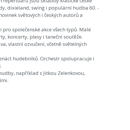
m repertoáru jsou skladby klasické české
y, dixieland, swing i populární hudba 60. -
 novinek světových i českých autorů a
i pro společenské akce všech typů. Malé
ty, koncerty, plesy i taneční soutěže.
ava, vlastní ozvučení, včetně světelných
denáct hudebníků. Orchestr spolupracuje i
k
hudby, například s Jitkou Zelenkovou,
ími.