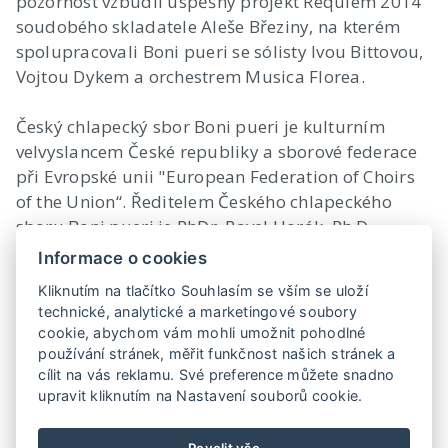
pozornost vzbudil úspěšný projekt Requiem 2014
soudobého skladatele Aleše Březiny, na kterém
spolupracovali Boni pueri se sólisty Ivou Bittovou,
Vojtou Dykem a orchestrem Musica Florea.
Český chlapecký sbor Boni pueri je kulturním
velvyslancem České republiky a sborové federace
při Evropské unii "European Federation of Choirs
of the Union“. Ředitelem Českého chlapeckého
sboru Boni pueri je PhDr. Pavel Horák, Ph.D.
Informace o cookies
Sbor vystupuje v různě velkých sestavách 32 – 55
Kliknutím na tlačítko Souhlasím se vším se uloží
zpěváků. Repertoár různých žánrů, klasická hudba,
technické, analytické a marketingové soubory
výběr ze světových muzikálů se zajímavou
cookie, abychom vám mohli umožnit pohodlné
choreografií a kostýmy, výběr z filmové hudby,
používání stránek, měřit funkčnost našich stránek a
velká oratorní díla i kratší vystoupení pro firmy.
cílit na vás reklamu. Své preference můžete snadno
upravit kliknutím na Nastavení souborů cookie.