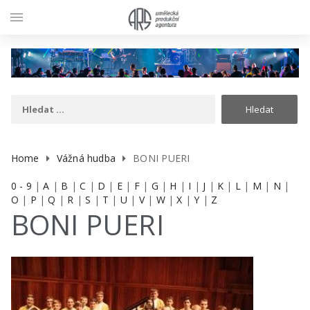
menu
Home
Vážná hudba
BONI PUERI
0 - 9
|
A
|
B
|
C
|
D
|
E
|
F
|
G
|
H
|
I
|
J
|
K
|
L
|
M
|
N
|
O
|
P
|
Q
|
R
|
S
|
T
|
U
|
V
|
W
|
X
|
Y
|
Z
BONI PUERI