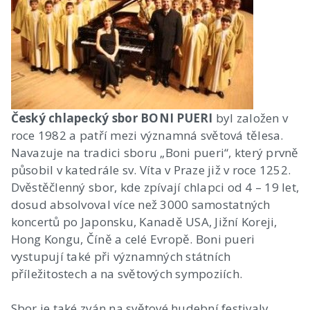
Český chlapecký sbor BONI PUERI
byl založen v
roce 1982 a patří mezi významná světová tělesa.
Navazuje na tradici sboru „Boni pueri“, který prvně
působil v katedrále sv. Víta v Praze již v roce 1252.
Dvěstěčlenný sbor, kde zpívají chlapci od 4 – 19 let,
dosud absolvoval více než 3000 samostatných
koncertů po Japonsku, Kanadě USA, Jižní Koreji,
Hong Kongu, Číně a celé Evropě. Boni pueri
vystupují také při významných státních
příležitostech a na světových sympoziích.
Sbor je také zván na světové hudební festivaly