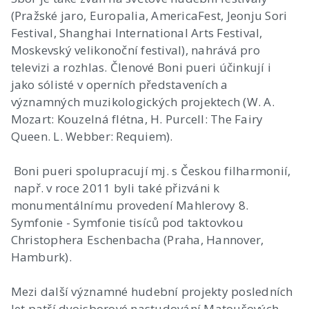
(Pražské jaro, Europalia, AmericaFest, Jeonju Sori
Festival, Shanghai International Arts Festival,
Moskevský velikonoční festival), nahrává pro
televizi a rozhlas. Členové Boni pueri účinkují i
jako sólisté v operních představeních a
významných muzikologických projektech (W. A.
Mozart: Kouzelná flétna, H. Purcell: The Fairy
Queen. L. Webber: Requiem).
Boni pueri spolupracují mj. s Českou filharmonií,
např. v roce 2011 byli také přizváni k
monumentálnímu provedení Mahlerovy 8.
Symfonie - Symfonie tisíců pod taktovkou
Christophera Eschenbacha (Praha, Hannover,
Hamburk).
Mezi další významné hudební projekty posledních
let patří dvojsborové nastudování Matoušových