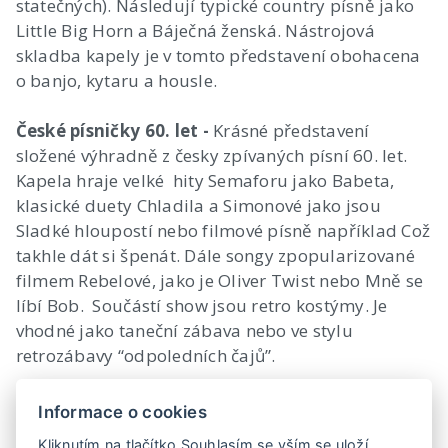
statečných). Následují typické country písně jako
Little Big Horn a Báječná ženská. Nástrojová
skladba kapely je v tomto představení obohacena
o banjo, kytaru a housle.
České písničky 60. let -
Krásné představení
složené výhradně z česky zpívaných písní 60. let.
Kapela hraje velké hity Semaforu jako Babeta,
klasické duety Chladila a Simonové jako jsou
Sladké hloupostí nebo filmové písně například Což
takhle dát si špenát. Dále songy zpopularizované
filmem Rebelové, jako je Oliver Twist nebo Mně se
líbí Bob. Součástí show jsou retro kostýmy. Je
vhodné jako taneční zábava nebo ve stylu
retrozábavy “odpoledních čajů”.
Ukázky:
https://www.youtube.com/watch?
Informace o cookies
v=276ThDjNyXk&feature=player_embedded
Kliknutím na tlačítko Souhlasím se vším se uloží