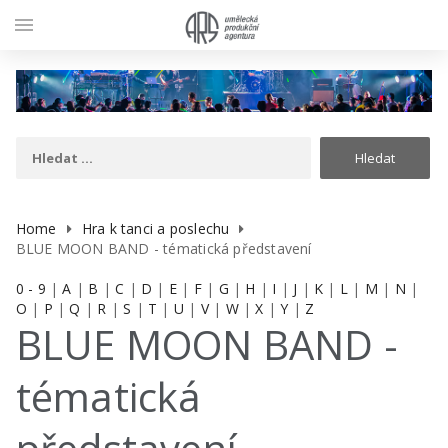
menu
Home
Hra k tanci a poslechu
BLUE MOON BAND - tématická představení
0 - 9
|
A
|
B
|
C
|
D
|
E
|
F
|
G
|
H
|
I
|
J
|
K
|
L
|
M
|
N
|
O
|
P
|
Q
|
R
|
S
|
T
|
U
|
V
|
W
|
X
|
Y
|
Z
BLUE MOON BAND -
tématická