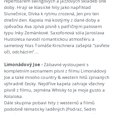
repertoárem swingových a jazzových skladeb oné
doby. Hrají se klasické hity jako například
Slunečnice, Dívka k rytmu zrozená, Jen pro ten
dnešní den. Kapela má kostýmy z dané doby a
zpěvačka Ava zpívá písně s patřičným patosem
typu Inky Zemánkové. Saxofonová sóla Jaroslava
Hustolesa navodí romantickou atmosféru a
sametový hlas Tomáše Kirschnera zašeptá “zavřete
oči, odcházím”....
Limonádový Joe -
Zábavné vystoupení s
kompletním seznamem písní z filmu Limonádový
Joe a také mnoho country & western hitů zpívaných
výhradně česky. Nejdříve kapela zahraje všechny
písně z filmu, zejména Whisky to je moje gusto a
Kolaloka.
Dále skupina pobaví hity z westernů a filmů
podobně tématicky laděných (Podraz, Sedm