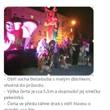
- Obří socha Belzebuba s malým ďáblíkem,
vhodná do průvodu.
- Výška čerta je cca 5,5m a doprovází jej smečka
pekelníků.
- Čerta ve předu táhne drak s obří hlavou o
rozpětí cca 3m.