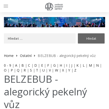
menu
Home
Ostatní
BELZEBUB - alegorický pekelný vůz
0 - 9
|
A
|
B
|
C
|
D
|
E
|
F
|
G
|
H
|
I
|
J
|
K
|
L
|
M
|
N
|
O
|
P
|
Q
|
R
|
S
|
T
|
U
|
V
|
W
|
X
|
Y
|
Z
BELZEBUB -
alegorický pekelný
vůz