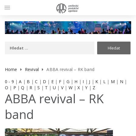
menu
Home
Revival
ABBA revival – RK band
0 - 9
|
A
|
B
|
C
|
D
|
E
|
F
|
G
|
H
|
I
|
J
|
K
|
L
|
M
|
N
|
O
|
P
|
Q
|
R
|
S
|
T
|
U
|
V
|
W
|
X
|
Y
|
Z
ABBA revival – RK
band