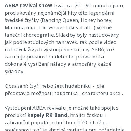
ABBA revival show
trvá cca. 70 – 90 minut a jsou
produkovány nejznámější hity této legendární
švédské čtyřky (Dancing Queen, Honey honey,
Mamma mia, The winner takes it all...) včetně
taneční choreografie. Skladby byly nastudovány
jak podle studiových nahrávek, tak podle video
nahrávek živých vystoupení skupiny ABBA, což
zaručuje přesnost hudebního provedení a
dokonalé vystižení nálady a atmosféry každé
skladby.
Obsazení: čtyři nebo šest hudebníku - dle
představ a možností zákazníka i charakteru akce..
Vystoupení ABBA revivalu je možné také spojit s
produkcí
kapely RK Band,
hrající českou i
zahraniční populární hudbu od 70 let až po
současnost, což je vhodná varianta pro pořadatele